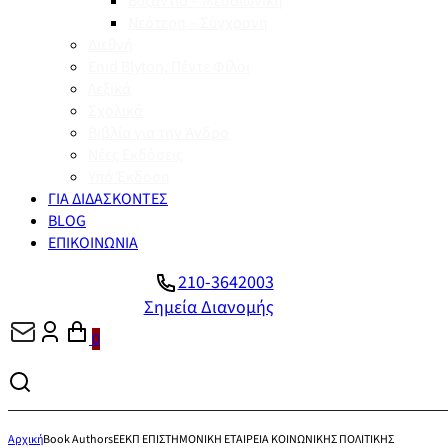
Βυζάντιο – Μεσαιωνική
Νεότερη – Σύγχρονη
Διεθνή
Enid Blyton, Πέντε Φίλοι
Λεξικά
Σχολικά
Βιβλία για την Άνδρο
Νέες Εκδόσεις
Υπό Έκδοση
ΓΙΑ ΔΙΔΑΣΚΟΝΤΕΣ
BLOG
ΕΠΙΚΟΙΝΩΝΙΑ
210-3642003
Σημεία Διανομής
0
Αρχική
Book Authors
ΕΕΚΠ ΕΠΙΣΤΗΜΟΝΙΚΗ ΕΤΑΙΡΕΙΑ ΚΟΙΝΩΝΙΚΗΣ ΠΟΛΙΤΙΚΗΣ