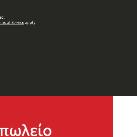
ed.
rms of Service
apply.