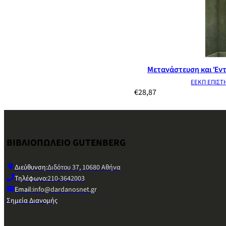
Μετανάστευση και Έν
ΕΕΚΠ ΕΠΙΣΤ
€
28,87
ΒΙΒΛΙΟΠΩΛΕΙΟ GUTENBERG
Διεύθυνση:
Διδότου 37, 10680 Αθήνα
Τηλέφωνο:
210-3642003
Email:
info@dardanosnet.gr
Σημεία Διανομής