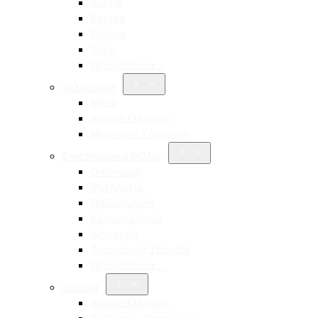
Aldina
Pessoa
Ποίηση
Ίψεν
Περισσότερα…
Φιλοσοφία
Νίτσε
Αρχαία ελληνική
Νεότερη – Σύγχρονη
Επιστημονικά Βιβλία
Οικονομία
Ψυχολογία
Παιδαγωγική
Κοινωνιολογία
Διδακτική
Τουριστικές Σπουδές
Περισσότερα…
Ιστορία
Αρχαία ελληνική