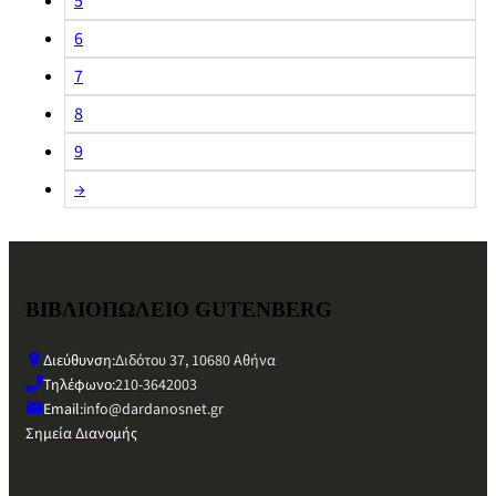
5
6
7
8
9
→
ΒΙΒΛΙΟΠΩΛΕΙΟ GUTENBERG
Διεύθυνση:
Διδότου 37, 10680 Αθήνα
Τηλέφωνο:
210-3642003
Email:
info@dardanosnet.gr
Σημεία Διανομής