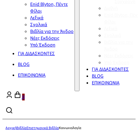
Σύγχρονη
Enid Blyton, Πέντε
Διεθνή
Φίλοι
Enid Blyton, Πέν
Λεξικά
Φίλοι
Σχολικά
Λεξικά
Βιβλία για την Άνδρο
Σχολικά
Νέες Εκδόσεις
Βιβλία για την
Υπό Έκδοση
Άνδρο
ΓΙΑ ΔΙΔΑΣΚΟΝΤΕΣ
Νέες Εκδόσεις
Υπό Έκδοση
BLOG
ΓΙΑ ΔΙΔΑΣΚΟΝΤΕΣ
ΕΠΙΚΟΙΝΩΝΙΑ
BLOG
ΕΠΙΚΟΙΝΩΝΙΑ
0
Αρχική
Βιβλία
Επιστημονικά Βιβλία
Κοινωνιολογία