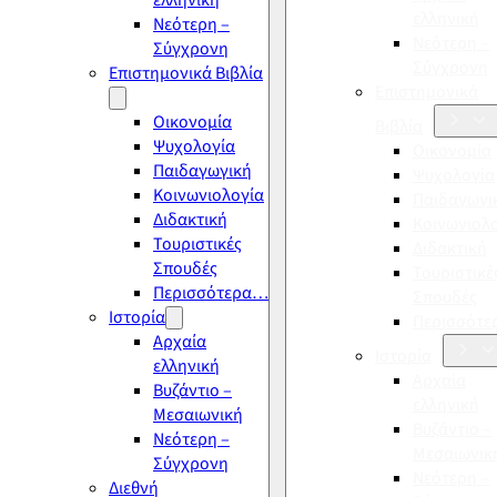
ελληνική
ελληνική
Νεότερη –
Νεότερη –
Σύγχρονη
Σύγχρονη
Επιστημονικά Βιβλία
Επιστημονικά
Οικονομία
Βιβλία
Ψυχολογία
Οικονομία
Παιδαγωγική
Ψυχολογία
Κοινωνιολογία
Παιδαγωγι
Διδακτική
Κοινωνιολ
Τουριστικές
Διδακτική
Σπουδές
Τουριστικέ
Περισσότερα…
Σπουδές
Ιστορία
Περισσότ
Αρχαία
Ιστορία
ελληνική
Αρχαία
Βυζάντιο –
ελληνική
Μεσαιωνική
Βυζάντιο –
Νεότερη –
Μεσαιωνικ
Σύγχρονη
Νεότερη –
Διεθνή