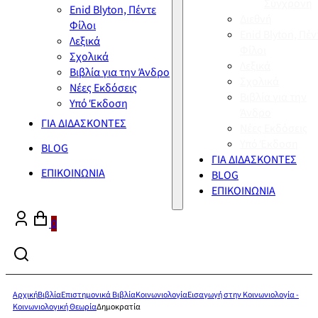
Σύγχρονη
Enid Blyton, Πέντε
Διεθνή
Φίλοι
Enid Blyton, Πέν
Λεξικά
Φίλοι
Σχολικά
Λεξικά
Βιβλία για την Άνδρο
Σχολικά
Νέες Εκδόσεις
Βιβλία για την
Υπό Έκδοση
Άνδρο
ΓΙΑ ΔΙΔΑΣΚΟΝΤΕΣ
Νέες Εκδόσεις
Υπό Έκδοση
BLOG
ΓΙΑ ΔΙΔΑΣΚΟΝΤΕΣ
ΕΠΙΚΟΙΝΩΝΙΑ
BLOG
ΕΠΙΚΟΙΝΩΝΙΑ
0
Αρχική
Βιβλία
Επιστημονικά Βιβλία
Κοινωνιολογία
Εισαγωγή στην Κοινωνιολογία -
Κοινωνιολογική Θεωρία
Δημοκρατία