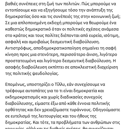
βαθιές συνέπειες στη ζωή των πολιτών. Πώς μπορούμε να
εντοπίσουμε και να εξηγήσουμε τόσο την ανάπτυξη της
δημοκρατίας όσο και τις συνέπειές της στην κοινωνική ζωή;
Σε μια απλοποιημένη εκδοχή μπορούμε να θεωρούμε ένα
καθεστώς δημοκρατικό όταν οι πολιτικές σχέσεις ανάμεσα
στο κράτος και τους πολίτες διέπονται από ευρεία, ισότιμη,
ασφαλή και αμοιβαίως δεσμευτική διαβούλευση.
Αντιστρόφως, αποδημοκρατικοποίηση σημαίνει τη σαφή
κίνηση προς μια στενότερη, περισσότερο άνιση, λιγότερο
προστατευμένη και λιγότερο δεσμευτική διαβούλευση. Η
ασαφής διαβούλευση εκπίπτει σε αποκλειστική διαχείριση
της πολιτικής ψευδολογίας.
Επομένως, υποστηρίζει ο Τίλλυ, εάν συνεχίσουμε να
τρέφουμε αυταπάτες για το τι είναι δημοκρατία και
εκδημοκρατισμός και χωρίς διαδικασίες συνεχούς
διαβούλευσης, είμαστε έξω από κάθε έννοια πολιτικής
ορθότητας και δεν χρειαζόμαστε τυράννους. Οδηγούμαστε
σε ευτελισμό της λειτουργίας και του ήθους της
δημοκρατίας. Και τότε, τα προβλήματα των ανθρώπων στις
κοινωνίες, αλλά και τις διεθνείς σχέσεις, θα συνεχίζονται