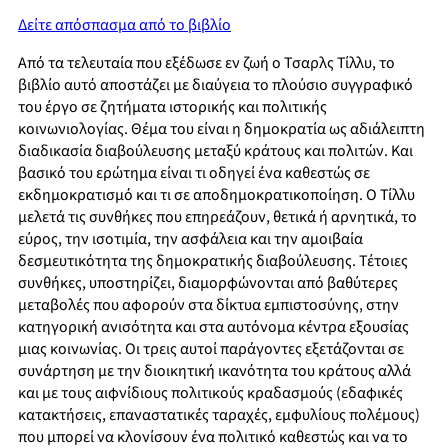
Δείτε απόσπασμα από το βιβλίο
Από τα τελευταία που εξέδωσε εν ζωή ο Τσαρλς Τίλλυ, το
βιβλίο αυτό αποστάζει με διαύγεια το πλούσιο συγγραφικό
του έργο σε ζητήματα ιστορικής και πολιτικής
κοινωνιολογίας. Θέμα του είναι η δημοκρατία ως αδιάλειπτη
διαδικασία διαβούλευσης μεταξύ κράτους και πολιτών. Και
βασικό του ερώτημα είναι τι οδηγεί ένα καθεστώς σε
εκδημοκρατισμό και τι σε αποδημοκρατικοποίηση. Ο Τίλλυ
μελετά τις συνθήκες που επηρεάζουν, θετικά ή αρνητικά, το
εύρος, την ισοτιμία, την ασφάλεια και την αμοιβαία
δεσμευτικότητα της δημοκρατικής διαβούλευσης. Τέτοιες
συνθήκες, υποστηρίζει, διαμορφώνονται από βαθύτερες
μεταβολές που αφορούν στα δίκτυα εμπιστοσύνης, στην
κατηγορική ανισότητα και στα αυτόνομα κέντρα εξουσίας
μιας κοινωνίας. Οι τρεις αυτοί παράγοντες εξετάζονται σε
συνάρτηση με την διοικητική ικανότητα του κράτους αλλά
και με τους αιφνίδιους πολιτικούς κραδασμούς (εδαφικές
κατακτήσεις, επαναστατικές ταραχές, εμφυλίους πολέμους)
που μπορεί να κλονίσουν ένα πολιτικό καθεστώς και να το