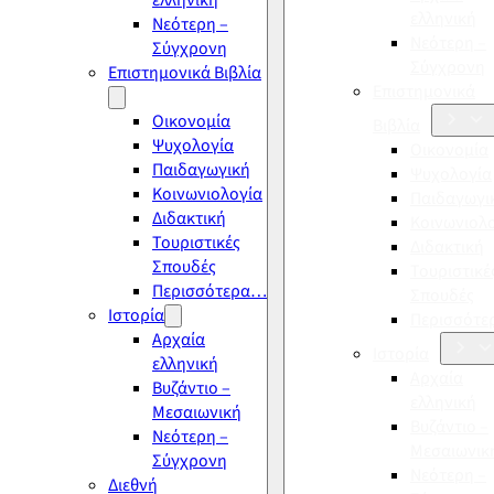
ελληνική
ελληνική
Νεότερη –
Νεότερη –
Σύγχρονη
Σύγχρονη
Επιστημονικά Βιβλία
Επιστημονικά
Οικονομία
Βιβλία
Ψυχολογία
Οικονομία
Παιδαγωγική
Ψυχολογία
Κοινωνιολογία
Παιδαγωγι
Διδακτική
Κοινωνιολ
Τουριστικές
Διδακτική
Σπουδές
Τουριστικέ
Περισσότερα…
Σπουδές
Ιστορία
Περισσότ
Αρχαία
Ιστορία
ελληνική
Αρχαία
Βυζάντιο –
ελληνική
Μεσαιωνική
Βυζάντιο –
Νεότερη –
Μεσαιωνικ
Σύγχρονη
Νεότερη –
Διεθνή