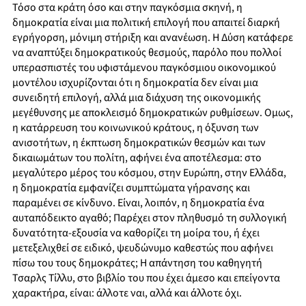
Τόσο στα κράτη όσο και στην παγκόσμια σκηνή, η
δημοκρατία είναι μια πολιτική επιλογή που απαιτεί διαρκή
εγρήγορση, μόνιμη στήριξη και ανανέωση. Η Δύση κατάφερε
να αναπτύξει δημοκρατικούς θεσμούς, παρόλο που πολλοί
υπερασπιστές του υφιστάμενου παγκόσμιου οικονομικού
μοντέλου ισχυρίζονται ότι η δημοκρατία δεν είναι μια
συνειδητή επιλογή, αλλά μια διάχυση της οικονομικής
μεγέθυνσης με αποκλεισμό δημοκρατικών ρυθμίσεων. Ομως,
η κατάρρευση του κοινωνικού κράτους, η όξυνση των
ανισοτήτων, η έκπτωση δημοκρατικών θεσμών και των
δικαιωμάτων του πολίτη, αφήνει ένα αποτέλεσμα: στο
μεγαλύτερο μέρος του κόσμου, στην Ευρώπη, στην Ελλάδα,
η δημοκρατία εμφανίζει συμπτώματα γήρανσης και
παραμένει σε κίνδυνο. Είναι, λοιπόν, η δημοκρατία ένα
αυταπόδεικτο αγαθό; Παρέχει στον πληθυσμό τη συλλογική
δυνατότητα-εξουσία να καθορίζει τη μοίρα του, ή έχει
μετεξελιχθεί σε ειδικό, ψευδώνυμο καθεστώς που αφήνει
πίσω του τους δημοκράτες; Η απάντηση του καθηγητή
Τσαρλς Τίλλυ, στο βιβλίο του που έχει άμεσο και επείγοντα
χαρακτήρα, είναι: άλλοτε ναι, αλλά και άλλοτε όχι.