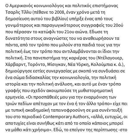
Ο Αμερικανός κοινωνιολόγος και πολιτικός επιστήμονας
Τσαρλς Τίλλυ (πέθανε το 2008, έναν χρόνο μετά τη
δημοσίευση αυτού του βιβλίου) υπήρξε ένας από τους
γονιμότερους και παραγωγικότερους συγγραφείς του 20ού
που πέρασαν το κατώφλι του 21ου αιώνα. Εδωσε τη
δυνατότητα στους αναγνώστες του να αναθεωρήσουν τα
πάντα, από τον τρόπο που μιλούν στα παιδιά τους για την
πολιτική έως τον τρόπο που αντιλαμβάνονται οι ίδιοι την
πολιτική. Στα πανεπιστήμια της καριέρας του (Ντέλαγουερ,
Χάρβαρντ, Τορόντο, Μίσιγκαν, Νέα Υόρκη, Κολούμπια κ. ά.),
δημιούργησε εστίες συνεργασίας με σκοπό να συνδυάσει σε
ένα σώμα διδασκαλίας την κοινωνιολογία, την πολιτική
ιστορία και την πολιτική ανάλυση, και αυτό με έναν τρόπο
γραφής που σχεδόν ακουμπούσε τη μυθιστορηματική
ερμηνεία. «Οι προσπάθειές μου για την εναρμόνιση των
τριών πεδίων απέτυχαν με τον ένα ή τον άλλο τρόπο» είχε πει
με τυπική ακαδημαϊκή ταπεινοφροσύνη σε μια συνέντευξή
του στο περιοδικό Contemporary Authors, «αλλά, ευτυχώς, οι
αποτυχίες είναι συνήθως κάτι από το οποίο κάποιος μπορεί
να μάθει κάτι χρήσιμο». Εδώ, το επείγον της περίπτωσης -στο