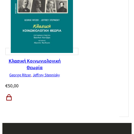
Κλασική Κοινωνιολογική
Θεωρία
George Ritzer
,
Jeffrey Stepnisky
€
50,00