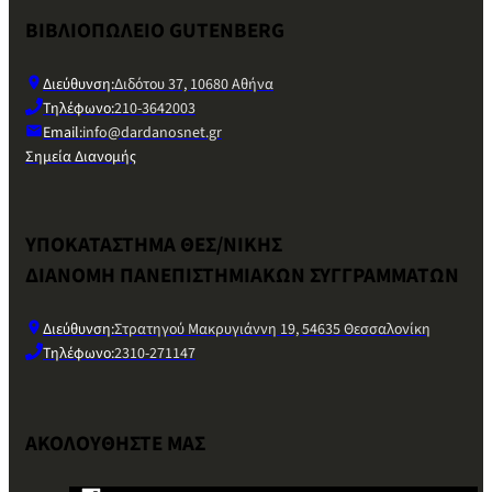
ΒΙΒΛΙΟΠΩΛΕΙΟ GUTENBERG
Διεύθυνση:
Διδότου 37, 10680 Αθήνα
Τηλέφωνο:
210-3642003
Email:
info@dardanosnet.gr
Σημεία Διανομής
ΥΠΟΚΑΤΑΣΤΗΜΑ ΘΕΣ/ΝΙΚΗΣ
ΔΙΑΝΟΜΗ ΠΑΝΕΠΙΣΤΗΜΙΑΚΩΝ ΣΥΓΓΡΑΜΜΑΤΩΝ
Διεύθυνση:
Στρατηγού Μακρυγιάννη 19, 54635 Θεσσαλονίκη
Τηλέφωνο:
2310-271147
ΑΚΟΛΟΥΘΗΣΤΕ ΜΑΣ