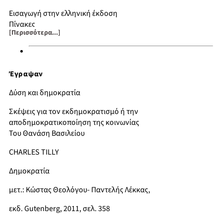
Εισαγωγή στην ελληνική έκδοση
Πίνακες
[Περισσότερα...]
Σχήματα
Πρόλογος
Τι είναι η δημοκρατία;
Η δημοκρατία στην ιστορία
Έγραψαν
Εκδημοκρατισμός και αποδημοκρατικοποίηση
Εμπιστοσύνη και δυσπιστία
Δύση και δημοκρατία
Ισότητα και ανισότητα
Εξουσία και δημόσιος βίος
Σκέψεις για τον εκδημοκρατισμό ή την
Εναλλακτικές τροχιές
αποδημοκρατικοποίηση της κοινωνίας
Το παρελθόν και το μέλλον της δημοκρατίας
Του Θανάση Bασιλείου
Σημειώσεις
CHARLES TILLY
Βιβλιογραφία
Ευρετήριο κυρίων ονομάτων και όρων
Δημοκρατία
μετ.: Κώστας Θεολόγου- Παντελής Λέκκας,
εκδ. Gutenberg, 2011, σελ. 358