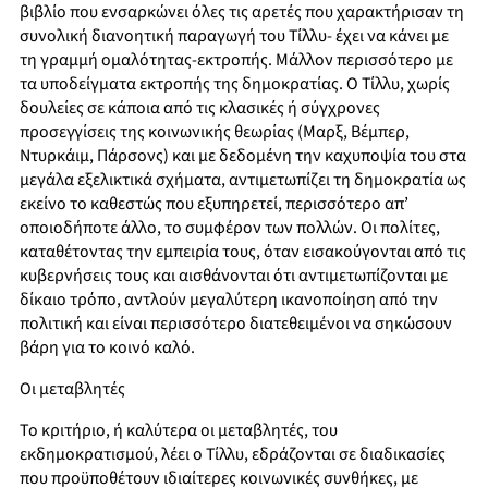
βιβλίο που ενσαρκώνει όλες τις αρετές που χαρακτήρισαν τη
συνολική διανοητική παραγωγή του Τίλλυ- έχει να κάνει με
τη γραμμή ομαλότητας-εκτροπής. Μάλλον περισσότερο με
τα υποδείγματα εκτροπής της δημοκρατίας. Ο Τίλλυ, χωρίς
δουλείες σε κάποια από τις κλασικές ή σύγχρονες
προσεγγίσεις της κοινωνικής θεωρίας (Μαρξ, Βέμπερ,
Ντυρκάιμ, Πάρσονς) και με δεδομένη την καχυποψία του στα
μεγάλα εξελικτικά σχήματα, αντιμετωπίζει τη δημοκρατία ως
εκείνο το καθεστώς που εξυπηρετεί, περισσότερο απ’
οποιοδήποτε άλλο, το συμφέρον των πολλών. Οι πολίτες,
καταθέτοντας την εμπειρία τους, όταν εισακούγονται από τις
κυβερνήσεις τους και αισθάνονται ότι αντιμετωπίζονται με
δίκαιο τρόπο, αντλούν μεγαλύτερη ικανοποίηση από την
πολιτική και είναι περισσότερο διατεθειμένοι να σηκώσουν
βάρη για το κοινό καλό.
Οι μεταβλητές
Το κριτήριο, ή καλύτερα οι μεταβλητές, του
εκδημοκρατισμού, λέει ο Τίλλυ, εδράζονται σε διαδικασίες
που προϋποθέτουν ιδιαίτερες κοινωνικές συνθήκες, με