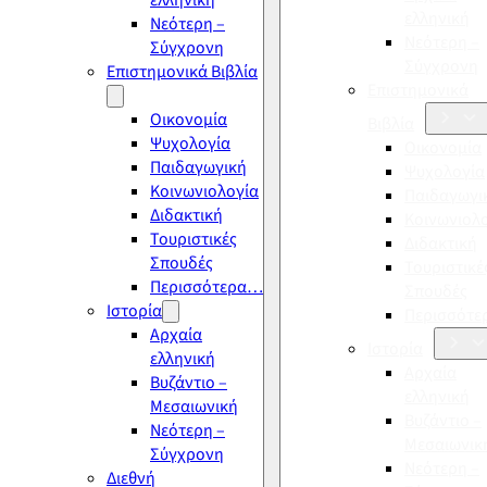
ελληνική
ελληνική
Νεότερη –
Νεότερη –
Σύγχρονη
Σύγχρονη
Επιστημονικά Βιβλία
Επιστημονικά
Οικονομία
Βιβλία
Ψυχολογία
Οικονομία
Παιδαγωγική
Ψυχολογία
Κοινωνιολογία
Παιδαγωγι
Διδακτική
Κοινωνιολ
Τουριστικές
Διδακτική
Σπουδές
Τουριστικέ
Περισσότερα…
Σπουδές
Ιστορία
Περισσότ
Αρχαία
Ιστορία
ελληνική
Αρχαία
Βυζάντιο –
ελληνική
Μεσαιωνική
Βυζάντιο –
Νεότερη –
Μεσαιωνικ
Σύγχρονη
Νεότερη –
Διεθνή