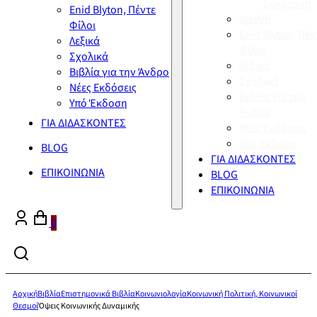
Σύγχρονη
Enid Blyton, Πέντε
Διεθνή
Φίλοι
Enid Blyton, Πέν
Λεξικά
Φίλοι
Σχολικά
Λεξικά
Βιβλία για την Άνδρο
Σχολικά
Νέες Εκδόσεις
Βιβλία για την
Υπό Έκδοση
Άνδρο
ΓΙΑ ΔΙΔΑΣΚΟΝΤΕΣ
Νέες Εκδόσεις
Υπό Έκδοση
BLOG
ΓΙΑ ΔΙΔΑΣΚΟΝΤΕΣ
ΕΠΙΚΟΙΝΩΝΙΑ
BLOG
ΕΠΙΚΟΙΝΩΝΙΑ
0
Αρχική
Βιβλία
Επιστημονικά Βιβλία
Κοινωνιολογία
Κοινωνική Πολιτική, Κοινωνικοί
Θεσμοί
Όψεις Κοινωνικής Δυναμικής