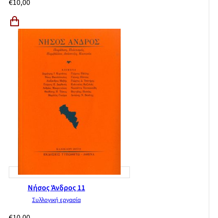
€
10,00
Νήσος Άνδρος 11
Συλλογική εργασία
€
10,00