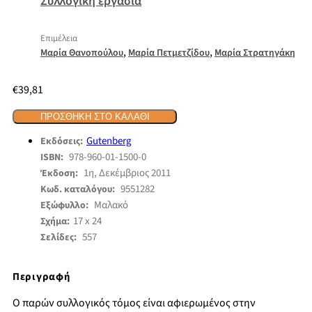
Συλλογική εργασία
Επιμέλεια
,
,
Μαρία Θανοπούλου
Μαρία Πετμετζίδου
Μαρία Στρατηγάκη
€
39,81
ΠΡΟΣΘΉΚΗ ΣΤΟ ΚΑΛΆΘΙ
Gutenberg
Εκδόσεις:
978-960-01-1500-0
ISBN:
1η, Δεκέμβριος 2011
Έκδοση:
9551282
Κωδ. καταλόγου:
Μαλακό
Εξώφυλλο:
17 x 24
Σχήμα:
557
Σελίδες:
Περιγραφή
Ο παρών συλλογικός τόμος είναι αφιερωμένος στην