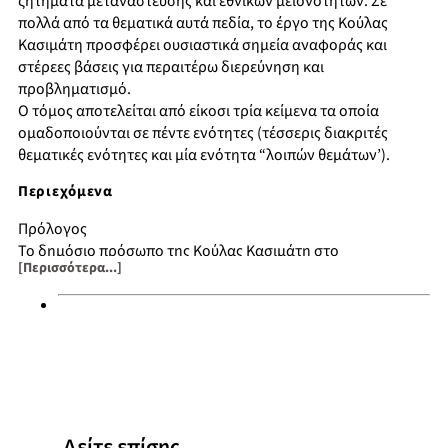
ζητήματα μετανάστευσης και εθνικών μειονοτήτων. Σε
πολλά από τα θεματικά αυτά πεδία, το έργο της Κούλας
Κασιμάτη προσφέρει ουσιαστικά σημεία αναφοράς και
στέρεες βάσεις για περαιτέρω διερεύνηση και
προβληματισμό.
Ο τόμος αποτελείται από είκοσι τρία κείμενα τα οποία
ομαδοποιούνται σε πέντε ενότητες (τέσσερις διακριτές
θεματικές ενότητες και μία ενότητα “λοιπών θεμάτων’).
Περιεχόμενα
Πρόλογος
Το δημόσιο πρόσωπο της Κούλας Κασιμάτη στο
[Περισσότερα...]
Πανεπιστήμιο. Μια μαρτυρία
Η ερευνητική τροχιά της Κούλας Κασιμάτη. Αναγνώσεις και
αντικατοπτρισμοί
Η συμβολή της Κούλας Κασιμάτη στην μελέτη της κοινωνικής
κινητικότητας
Η κοινωνική σημασία της γνώσης και της επιστήμης στον
Μαξ Βέμπερ
Κοινωνική Ανθρωπολογία και ελληνικό πανεπιστήμιο:
Δείτε επίσης