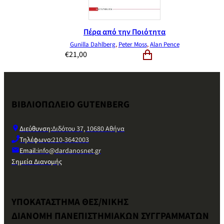
Πέρα από την Ποιότητα
Gunilla Dahlberg
,
Peter Moss
,
Alan Pence
€
21,00
ΒΙΒΛΙΟΠΩΛΕΙΟ GUTENBERG
Διεύθυνση:
Διδότου 37, 10680 Αθήνα
Τηλέφωνο:
210-3642003
Email:
info@dardanosnet.gr
Σημεία Διανομής
ΥΠΟΚΑΤΑΣΤΗΜΑ ΘΕΣ/ΝΙΚΗΣ
ΔΙΑΝΟΜΗ ΠΑΝΕΠΙΣΤΗΜΙΑΚΩΝ ΣΥΓΓΡΑΜΜΑΤΩΝ