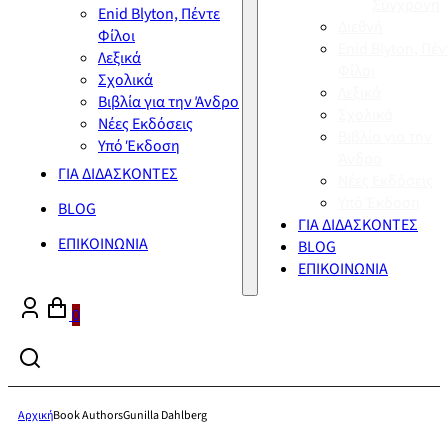
Σύγχρονη
Enid Blyton, Πέντε
Διεθνή
Φίλοι
Enid Blyton, Πέν
Λεξικά
Φίλοι
Σχολικά
Λεξικά
Βιβλία για την Άνδρο
Σχολικά
Νέες Εκδόσεις
Βιβλία για την
Υπό Έκδοση
Άνδρο
ΓΙΑ ΔΙΔΑΣΚΟΝΤΕΣ
Νέες Εκδόσεις
Υπό Έκδοση
BLOG
ΓΙΑ ΔΙΔΑΣΚΟΝΤΕΣ
ΕΠΙΚΟΙΝΩΝΙΑ
BLOG
ΕΠΙΚΟΙΝΩΝΙΑ
0
Αρχική
Book Authors
Gunilla Dahlberg