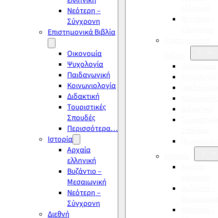
ελληνική
ελληνική
Νεότερη –
Νεότερη –
Σύγχρονη
Σύγχρονη
Επιστημονικά Βιβλία
Επιστημονικά
Οικονομία
Βιβλία
Ψυχολογία
Οικονομία
Παιδαγωγική
Ψυχολογία
Κοινωνιολογία
Παιδαγωγι
Διδακτική
Κοινωνιολ
Τουριστικές
Διδακτική
Σπουδές
Τουριστικέ
Περισσότερα…
Σπουδές
Ιστορία
Περισσότ
Αρχαία
Ιστορία
ελληνική
Αρχαία
Βυζάντιο –
ελληνική
Μεσαιωνική
Βυζάντιο –
Νεότερη –
Μεσαιωνικ
Σύγχρονη
Νεότερη –
Διεθνή