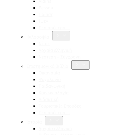
Aldina
Pessoa
Ποίηση
Ίψεν
Περισσότερα…
Φιλοσοφία
Νίτσε
Αρχαία ελληνική
Νεότερη – Σύγχρονη
Επιστημονικά Βιβλία
Οικονομία
Ψυχολογία
Παιδαγωγική
Κοινωνιολογία
Διδακτική
Τουριστικές Σπουδές
Περισσότερα…
Ιστορία
Αρχαία ελληνική