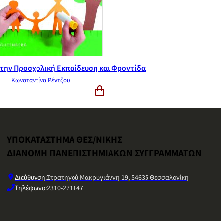
στην Προσχολική Εκπαίδευση και Φροντίδα
Κωνσταντίνα Ρέντζου
ΥΠΟΚΑΤΑΣΤΗΜΑ ΘΕΣ/ΝΙΚΗΣ
ΔΙΑΝΟΜΗ ΠΑΝΕΠΙΣΤΗΜΙΑΚΩΝ ΣΥΓΓΡΑΜΜΑΤΩΝ
Διεύθυνση:
Στρατηγού Μακρυγιάννη 19, 54635 Θεσσαλονίκη
Τηλέφωνο:
2310-271147