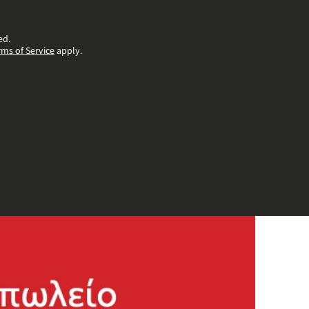
ed.
rms of Service
apply.