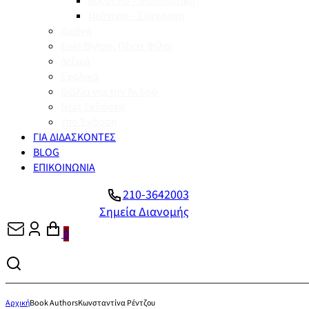
Βυζάντιο – Μεσαιωνική
Νεότερη – Σύγχρονη
Διεθνή
Enid Blyton, Πέντε Φίλοι
Λεξικά
Σχολικά
Βιβλία για την Άνδρο
Νέες Εκδόσεις
Υπό Έκδοση
ΓΙΑ ΔΙΔΑΣΚΟΝΤΕΣ
BLOG
ΕΠΙΚΟΙΝΩΝΙΑ
210-3642003
Σημεία Διανομής
0
Αρχική
Book Authors
Κωνσταντίνα Ρέντζου