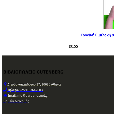
Γονεϊκή Εμπλοκή 
€
8,00
ΒΙΒΛΙΟΠΩΛΕΙΟ GUTENBERG
Διεύθυνση:
Διδότου 37, 10680 Αθήνα
Τηλέφωνο:
210-3642003
Email:
info@dardanosnet.gr
Σημεία Διανομής