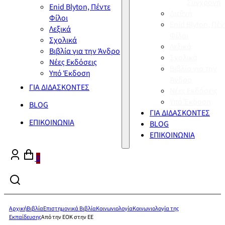
Σύγχρονη
Enid Blyton, Πέντε
Διεθνή
Φίλοι
Enid Blyton, Πέν
Λεξικά
Φίλοι
Σχολικά
Λεξικά
Βιβλία για την Άνδρο
Σχολικά
Νέες Εκδόσεις
Βιβλία για την
Υπό Έκδοση
Άνδρο
ΓΙΑ ΔΙΔΑΣΚΟΝΤΕΣ
Νέες Εκδόσεις
Υπό Έκδοση
BLOG
ΓΙΑ ΔΙΔΑΣΚΟΝΤΕΣ
ΕΠΙΚΟΙΝΩΝΙΑ
BLOG
ΕΠΙΚΟΙΝΩΝΙΑ
0
Αρχική
Βιβλία
Επιστημονικά Βιβλία
Κοινωνιολογία
Κοινωνιολογία της
Εκπαίδευσης
Από την ΕΟΚ στην ΕΕ