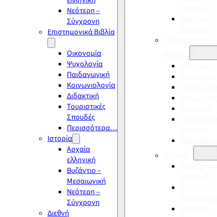
ελληνική
ελληνική
Νεότερη –
Νεότερη –
Σύγχρονη
Σύγχρονη
Επιστημονικά Βιβλία
Επιστημονικά
Οικονομία
Βιβλία
Ψυχολογία
Οικονομία
Παιδαγωγική
Ψυχολογία
Κοινωνιολογία
Παιδαγωγι
Διδακτική
Κοινωνιολ
Τουριστικές
Διδακτική
Σπουδές
Τουριστικέ
Περισσότερα…
Σπουδές
Ιστορία
Περισσότ
Αρχαία
Ιστορία
ελληνική
Αρχαία
Βυζάντιο –
ελληνική
Μεσαιωνική
Βυζάντιο –
Νεότερη –
Μεσαιωνικ
Σύγχρονη
Νεότερη –
Διεθνή