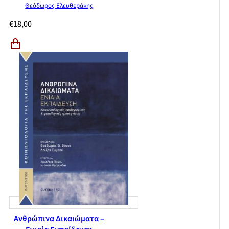
Θεόδωρος Ελευθεράκης
€
18,00
Ανθρώπινα Δικαιώματα –