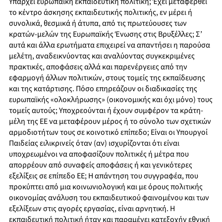
Υπάρχει ευρωπαϊκή εκπαιδευτική πολιτική; Έχει μεταφερθεί
το κέντρο άσκησης εκπαιδευτικής πολιτικής, εν μέρει ή
συνολικά, θεσμικά ή άτυπα, από τις πρωτεύουσες των
κρατών-μελών της Ευρωπαϊκής Ένωσης στις Βρυξέλλες; Σ’
αυτά και άλλα ερωτήματα επιχειρεί να απαντήσει η παρούσα
μελέτη, αναδεικνύοντας και αναλύοντας συγκεκριμένες
πρακτικές, αποφάσεις αλλά και παρενέργειες από την
εφαρμογή άλλων πολιτικών, στους τομείς της εκπαίδευσης
και της κατάρτισης. Πόσο επηρεάζουν οι διαδικασίες της
ευρωπαϊκής «ολοκλήρωσης» (οικονομικής και όχι μόνο) τους
τομείς αυτούς; Υποχρεούνται ή έχουν συμφέρον τα κράτη-
μέλη της ΕΕ να μεταφέρουν μέρος ή το σύνολο των σχετικών
αρμοδιοτήτων τους σε κοινοτικό επίπεδο; Είναι οι Υπουργοί
Παιδείας ειλικρινείς όταν (αν) ισχυρίζονται ότι είναι
υποχρεωμένοι να αποφασίζουν πολιτικές ή μέτρα που
απορρέουν από συναφείς αποφάσεις ή και γενικότερες
εξελίξεις σε επίπεδο ΕΕ; Η απάντηση του συγγραφέα, που
προκύπτει από μια κοινωνιολογική και με όρους πολιτικής
οικονομίας ανάλυση του εκπαιδευτικού φαινομένου και των
εξελίξεων στις αγορές εργασίας, είναι αρνητική. Η
εκπαιδευτική πολιτική ήταν και παραμένει κατεξοχήν εθνική