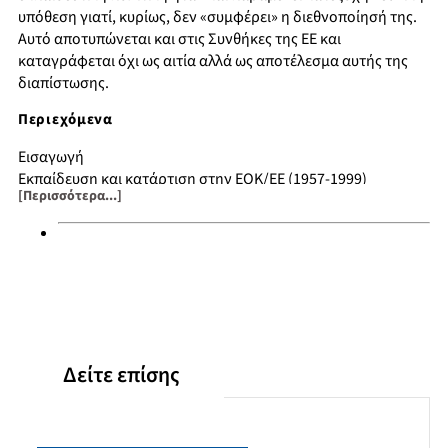
υπόθεση γιατί, κυρίως, δεν «συμφέρει» η διεθνοποίησή της.
Αυτό αποτυπώνεται και στις Συνθήκες της ΕΕ και
καταγράφεται όχι ως αιτία αλλά ως αποτέλεσμα αυτής της
διαπίστωσης.
Περιεχόμενα
Εισαγωγή
Εκπαίδευση και κατάρτιση στην ΕΟΚ/ΕΕ (1957-1999)
[Περισσότερα...]
Εθνικές εκπαιδευτικές πολιτικές των χωρών της ΕΕ το 2000
Η διαδικασία της Λισαβόνας
Εισαγωγή στο θέμα της Ανώτερης Εκπαίδευσης
Παραρτήματα
Βιβλιογραφία
Δείτε επίσης