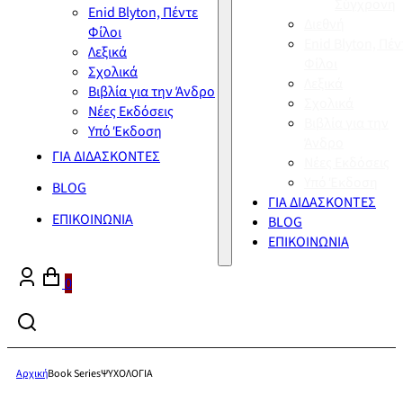
Σύγχρονη
Enid Blyton, Πέντε
Διεθνή
Φίλοι
Enid Blyton, Πέν
Λεξικά
Φίλοι
Σχολικά
Λεξικά
Βιβλία για την Άνδρο
Σχολικά
Νέες Εκδόσεις
Βιβλία για την
Υπό Έκδοση
Άνδρο
ΓΙΑ ΔΙΔΑΣΚΟΝΤΕΣ
Νέες Εκδόσεις
Υπό Έκδοση
BLOG
ΓΙΑ ΔΙΔΑΣΚΟΝΤΕΣ
ΕΠΙΚΟΙΝΩΝΙΑ
BLOG
ΕΠΙΚΟΙΝΩΝΙΑ
0
Αρχική
Book Series
ΨΥΧΟΛΟΓΙΑ