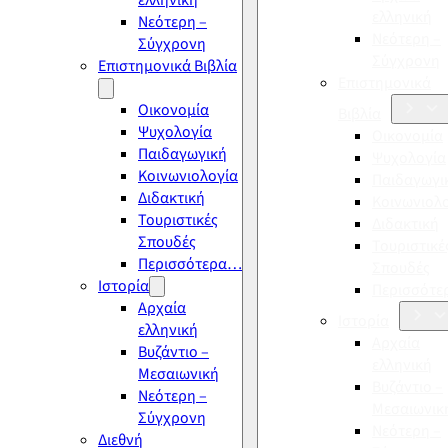
ελληνική
ελληνική
Νεότερη –
Νεότερη –
Σύγχρονη
Σύγχρονη
Επιστημονικά Βιβλία
Επιστημονικά
Οικονομία
Βιβλία
Ψυχολογία
Οικονομία
Παιδαγωγική
Ψυχολογία
Κοινωνιολογία
Παιδαγωγι
Διδακτική
Κοινωνιολ
Τουριστικές
Διδακτική
Σπουδές
Τουριστικέ
Περισσότερα…
Σπουδές
Ιστορία
Περισσότ
Αρχαία
Ιστορία
ελληνική
Αρχαία
Βυζάντιο –
ελληνική
Μεσαιωνική
Βυζάντιο –
Νεότερη –
Μεσαιωνικ
Σύγχρονη
Νεότερη –
Διεθνή