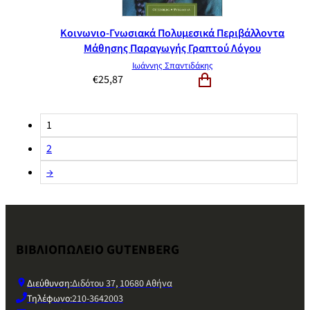
Κοινωνιο-Γνωσιακά Πολυμεσικά Περιβάλλοντα
Μάθησης Παραγωγής Γραπτού Λόγου
Ιωάννης Σπαντιδάκης
€
25,87
1
2
→
ΒΙΒΛΙΟΠΩΛΕΙΟ GUTENBERG
Διεύθυνση:
Διδότου 37, 10680 Αθήνα
Τηλέφωνο:
210-3642003