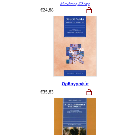
Αθανάσιος Αϊδίνης
€
24,88
Ορθογραφία
€
35,83