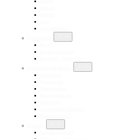
Aldina
Pessoa
Ποίηση
Ίψεν
Περισσότερα…
Φιλοσοφία
Νίτσε
Αρχαία ελληνική
Νεότερη – Σύγχρονη
Επιστημονικά Βιβλία
Οικονομία
Ψυχολογία
Παιδαγωγική
Κοινωνιολογία
Διδακτική
Τουριστικές Σπουδές
Περισσότερα…
Ιστορία
Αρχαία ελληνική