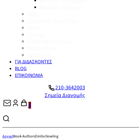
Βυζάντιο – Μεσαιωνική
Νεότερη – Σύγχρονη
Διεθνή
Enid Blyton, Πέντε Φίλοι
Λεξικά
Σχολικά
Βιβλία για την Άνδρο
Νέες Εκδόσεις
Υπό Έκδοση
ΓΙΑ ΔΙΔΑΣΚΟΝΤΕΣ
BLOG
ΕΠΙΚΟΙΝΩΝΙΑ
210-3642003
Σημεία Διανομής
0
Αρχική
Book Authors
Emilia Dowling