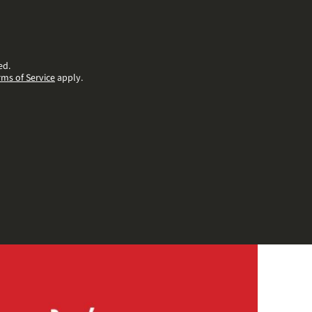
ed.
rms of Service
apply.