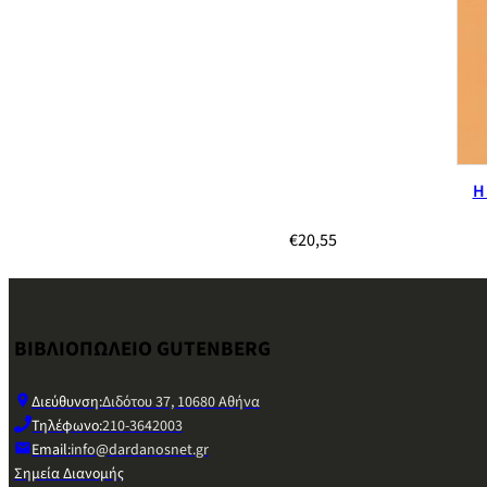
Η
€
20,55
ΒΙΒΛΙΟΠΩΛΕΙΟ GUTENBERG
Διεύθυνση:
Διδότου 37, 10680 Αθήνα
Τηλέφωνο:
210-3642003
Email:
info@dardanosnet.gr
Σημεία Διανομής