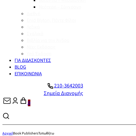
Βυζάντιο – Μεσαιωνική
Νεότερη – Σύγχρονη
Διεθνή
Enid Blyton, Πέντε Φίλοι
Λεξικά
Σχολικά
Βιβλία για την Άνδρο
Νέες Εκδόσεις
Υπό Έκδοση
ΓΙΑ ΔΙΔΑΣΚΟΝΤΕΣ
BLOG
ΕΠΙΚΟΙΝΩΝΙΑ
210-3642003
Σημεία Διανομής
0
Αρχική
Book Publishers
Τυπωθήτω