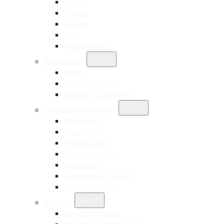
Aldina
Pessoa
Ποίηση
Ίψεν
Περισσότερα…
Φιλοσοφία
Νίτσε
Αρχαία ελληνική
Νεότερη – Σύγχρονη
Επιστημονικά Βιβλία
Οικονομία
Ψυχολογία
Παιδαγωγική
Κοινωνιολογία
Διδακτική
Τουριστικές Σπουδές
Περισσότερα…
Ιστορία
Αρχαία ελληνική