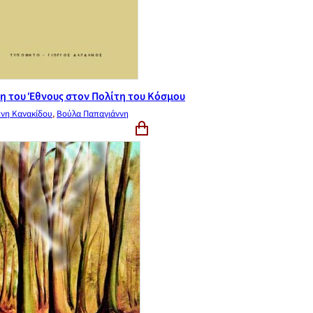
η του Έθνους στον Πολίτη του Κόσμου
ένη Κανακίδου
,
Βούλα Παπαγιάννη