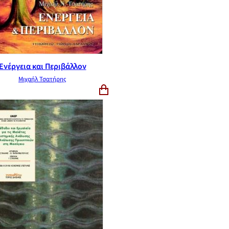
Ενέργεια και Περιβάλλον
Μιχαήλ Τσατήρης