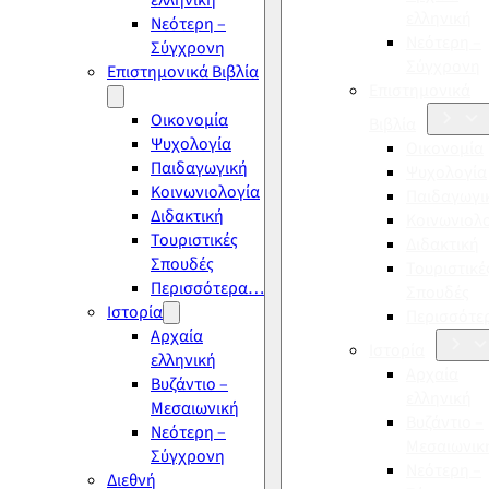
ελληνική
ελληνική
Νεότερη –
Νεότερη –
Σύγχρονη
Σύγχρονη
Επιστημονικά Βιβλία
Επιστημονικά
Οικονομία
Βιβλία
Ψυχολογία
Οικονομία
Παιδαγωγική
Ψυχολογία
Κοινωνιολογία
Παιδαγωγι
Διδακτική
Κοινωνιολ
Τουριστικές
Διδακτική
Σπουδές
Τουριστικέ
Περισσότερα…
Σπουδές
Ιστορία
Περισσότ
Αρχαία
Ιστορία
ελληνική
Αρχαία
Βυζάντιο –
ελληνική
Μεσαιωνική
Βυζάντιο –
Νεότερη –
Μεσαιωνικ
Σύγχρονη
Νεότερη –
Διεθνή