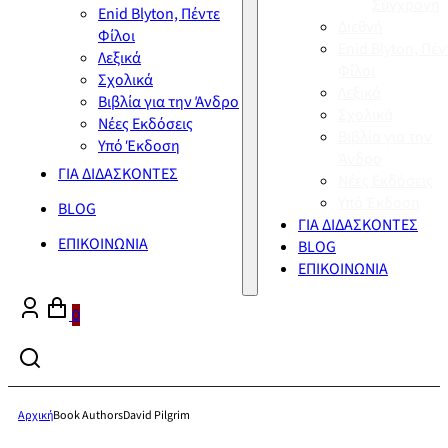
Σύγχρονη
Enid Blyton, Πέντε
Διεθνή
Φίλοι
Enid Blyton, Πέν
Λεξικά
Φίλοι
Σχολικά
Λεξικά
Βιβλία για την Άνδρο
Σχολικά
Νέες Εκδόσεις
Βιβλία για την
Υπό Έκδοση
Άνδρο
ΓΙΑ ΔΙΔΑΣΚΟΝΤΕΣ
Νέες Εκδόσεις
Υπό Έκδοση
BLOG
ΓΙΑ ΔΙΔΑΣΚΟΝΤΕΣ
ΕΠΙΚΟΙΝΩΝΙΑ
BLOG
ΕΠΙΚΟΙΝΩΝΙΑ
0
Αρχική
Book Authors
David Pilgrim