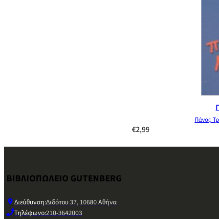
Πάνος Τρ
€
2,99
ΒΙΒΛΙΟΠΩΛΕΙΟ GUTENBERG
Διεύθυνση:
Διδότου 37, 10680 Αθήνα
Τηλέφωνο:
210-3642003