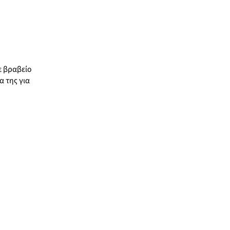
ε βραβείο
α της για