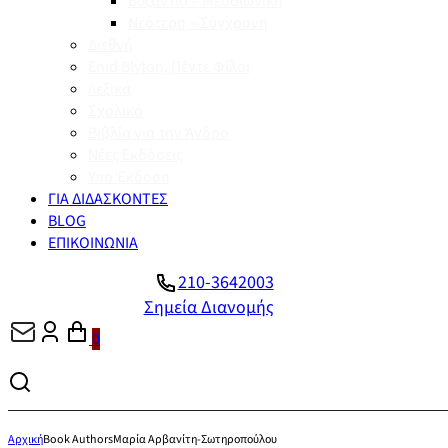
Βυζάντιο – Μεσαιωνική
Νεότερη – Σύγχρονη
Διεθνή
Enid Blyton, Πέντε Φίλοι
Λεξικά
Σχολικά
Βιβλία για την Άνδρο
Νέες Εκδόσεις
Υπό Έκδοση
ΓΙΑ ΔΙΔΑΣΚΟΝΤΕΣ
BLOG
ΕΠΙΚΟΙΝΩΝΙΑ
210-3642003
Σημεία Διανομής
0
Αρχική
Book Authors
Μαρία Αρβανίτη-Σωτηροπούλου