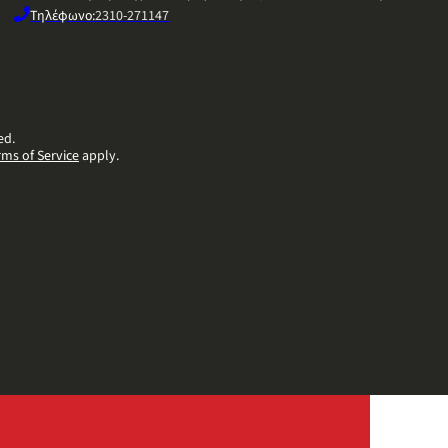
Τηλέφωνο:
2310-271147
ed.
rms of Service
apply.