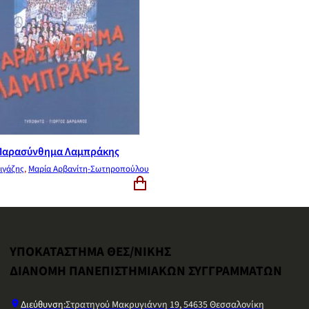
Παρασύνθημα Λαμπράκης
ιγάζης
,
Μαρία Αρβανίτη-Σωτηροπούλου
ΥΠΟΚΑΤΑΣΤΗΜΑ ΘΕΣ/ΝΙΚΗΣ
ΔΙΑΝΟΜΗ ΠΑΝΕΠΙΣΤΗΜΙΑΚΩΝ ΣΥΓΓΡΑΜΜΑΤΩΝ
Διεύθυνση:
Στρατηγού Μακρυγιάννη 19, 54635 Θεσσαλονίκη