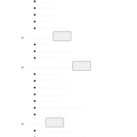
Aldina
Pessoa
Ποίηση
Ίψεν
Περισσότερα…
Φιλοσοφία
Νίτσε
Αρχαία ελληνική
Νεότερη – Σύγχρονη
Επιστημονικά Βιβλία
Οικονομία
Ψυχολογία
Παιδαγωγική
Κοινωνιολογία
Διδακτική
Τουριστικές Σπουδές
Περισσότερα…
Ιστορία
Αρχαία ελληνική