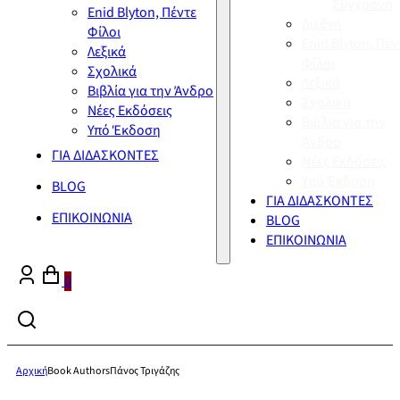
Σύγχρονη
Enid Blyton, Πέντε
Διεθνή
Φίλοι
Enid Blyton, Πέν
Λεξικά
Φίλοι
Σχολικά
Λεξικά
Βιβλία για την Άνδρο
Σχολικά
Νέες Εκδόσεις
Βιβλία για την
Υπό Έκδοση
Άνδρο
ΓΙΑ ΔΙΔΑΣΚΟΝΤΕΣ
Νέες Εκδόσεις
Υπό Έκδοση
BLOG
ΓΙΑ ΔΙΔΑΣΚΟΝΤΕΣ
ΕΠΙΚΟΙΝΩΝΙΑ
BLOG
ΕΠΙΚΟΙΝΩΝΙΑ
0
Αρχική
Book Authors
Πάνος Τριγάζης