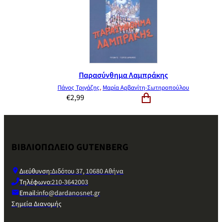
Παρασύνθημα Λαμπράκης
Πάνος Τριγάζης
,
Μαρία Αρβανίτη-Σωτηροπούλου
€
2,99
ΒΙΒΛΙΟΠΩΛΕΙΟ GUTENBERG
Διεύθυνση:
Διδότου 37, 10680 Αθήνα
Τηλέφωνο:
210-3642003
Email:
info@dardanosnet.gr
Σημεία Διανομής