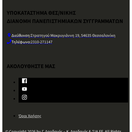
ΥΠΟΚΑΤΑΣΤΗΜΑ ΘΕΣ/ΝΙΚΗΣ
ΔΙΑΝΟΜΗ ΠΑΝΕΠΙΣΤΗΜΙΑΚΩΝ ΣΥΓΓΡΑΜΜΑΤΩΝ
Διεύθυνση:
Στρατηγού Μακρυγιάννη 19, 54635 Θεσσαλονίκη
Τηλέφωνο:
2310-271147
ΑΚΟΛΟΥΘΗΣΤΕ ΜΑΣ
Όροι Χρήσης
© Copyright 2026 by Γ. Δαρδανός – Κ. Δαρδανός & ΣΙΑ ΕΕ. All Rights