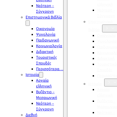
ελληνική
ελληνική
Νεότερη –
Νεότερη –
Σύγχρονη
Σύγχρονη
Επιστημονικά Βιβλία
Επιστημονικά
Οικονομία
Βιβλία
Ψυχολογία
Οικονομία
Παιδαγωγική
Ψυχολογία
Κοινωνιολογία
Παιδαγωγι
Διδακτική
Κοινωνιολ
Τουριστικές
Διδακτική
Σπουδές
Τουριστικέ
Περισσότερα…
Σπουδές
Ιστορία
Περισσότ
Αρχαία
Ιστορία
ελληνική
Αρχαία
Βυζάντιο –
ελληνική
Μεσαιωνική
Βυζάντιο –
Νεότερη –
Μεσαιωνικ
Σύγχρονη
Νεότερη –
Διεθνή