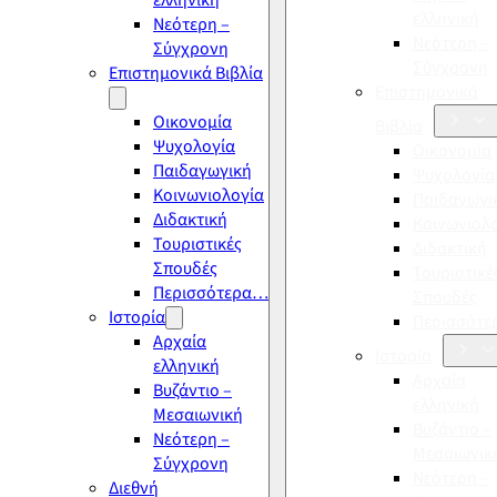
ελληνική
ελληνική
Νεότερη –
Νεότερη –
Σύγχρονη
Σύγχρονη
Επιστημονικά Βιβλία
Επιστημονικά
Οικονομία
Βιβλία
Ψυχολογία
Οικονομία
Παιδαγωγική
Ψυχολογία
Κοινωνιολογία
Παιδαγωγι
Διδακτική
Κοινωνιολ
Τουριστικές
Διδακτική
Σπουδές
Τουριστικέ
Περισσότερα…
Σπουδές
Ιστορία
Περισσότ
Αρχαία
Ιστορία
ελληνική
Αρχαία
Βυζάντιο –
ελληνική
Μεσαιωνική
Βυζάντιο –
Νεότερη –
Μεσαιωνικ
Σύγχρονη
Νεότερη –
Διεθνή