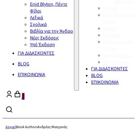
Σύγχρονη
Enid Blyton, Πέντε
Διεθνή
Φίλοι
Enid Blyton, Πέν
Λεξικά
Φίλοι
Σχολικά
Λεξικά
Βιβλία για την Άνδρο
Σχολικά
Νέες Εκδόσεις
Βιβλία για την
Υπό Έκδοση
Άνδρο
ΓΙΑ ΔΙΔΑΣΚΟΝΤΕΣ
Νέες Εκδόσεις
Υπό Έκδοση
BLOG
ΓΙΑ ΔΙΔΑΣΚΟΝΤΕΣ
ΕΠΙΚΟΙΝΩΝΙΑ
BLOG
ΕΠΙΚΟΙΝΩΝΙΑ
0
Αρχική
Book Authors
Ανδρέας Μοσχονάς