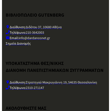
ΒΙΒΛΙΟΠΩΛΕΙΟ GUTENBERG
Διεύθυνση:
Διδότου 37, 10680 Αθήνα
Τηλέφωνο:
210-3642003
Email:
info@dardanosnet.gr
Σημεία Διανομής
ΥΠΟΚΑΤΑΣΤΗΜΑ ΘΕΣ/ΝΙΚΗΣ
ΔΙΑΝΟΜΗ ΠΑΝΕΠΙΣΤΗΜΙΑΚΩΝ ΣΥΓΓΡΑΜΜΑΤΩΝ
Διεύθυνση:
Στρατηγού Μακρυγιάννη 19, 54635 Θεσσαλονίκη
Τηλέφωνο:
2310-271147
ΑΚΟΛΟΥΘΗΣΤΕ ΜΑΣ