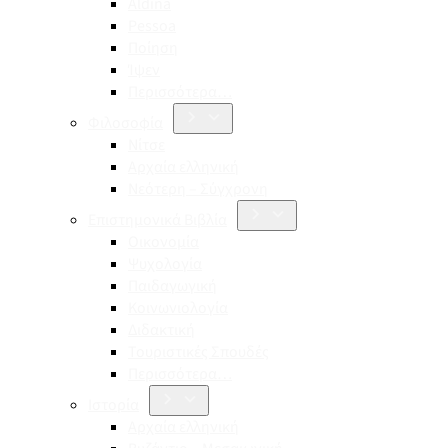
Aldina
Pessoa
Ποίηση
Ίψεν
Περισσότερα…
Φιλοσοφία
Νίτσε
Αρχαία ελληνική
Νεότερη – Σύγχρονη
Επιστημονικά Βιβλία
Οικονομία
Ψυχολογία
Παιδαγωγική
Κοινωνιολογία
Διδακτική
Τουριστικές Σπουδές
Περισσότερα…
Ιστορία
Αρχαία ελληνική