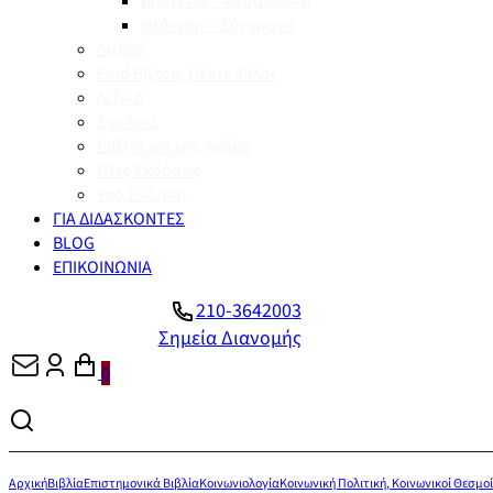
Βυζάντιο – Μεσαιωνική
Νεότερη – Σύγχρονη
Διεθνή
Enid Blyton, Πέντε Φίλοι
Λεξικά
Σχολικά
Βιβλία για την Άνδρο
Νέες Εκδόσεις
Υπό Έκδοση
ΓΙΑ ΔΙΔΑΣΚΟΝΤΕΣ
BLOG
ΕΠΙΚΟΙΝΩΝΙΑ
210-3642003
Σημεία Διανομής
0
Αρχική
Βιβλία
Επιστημονικά Βιβλία
Κοινωνιολογία
Κοινωνική Πολιτική, Κοινωνικοί Θεσμοί