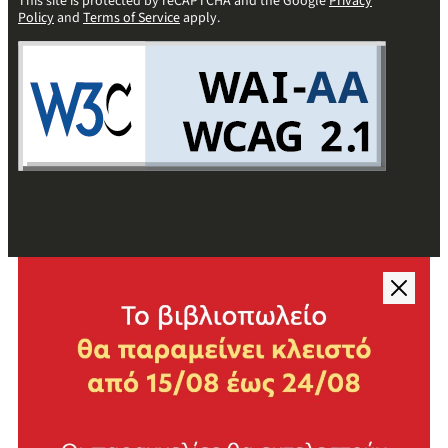
This site is protected by reCAPTCHA and the Google
Privacy
Policy
and
Terms of Service
apply.