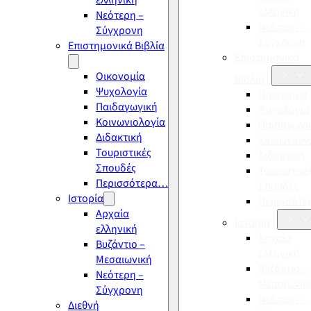
ελληνική
ελληνική
Νεότερη –
Νεότερη –
Σύγχρονη
Σύγχρονη
Επιστημονικά Βιβλία
Επιστημονικά
Οικονομία
Βιβλία
Ψυχολογία
Οικονομία
Παιδαγωγική
Ψυχολογία
Κοινωνιολογία
Παιδαγωγι
Διδακτική
Κοινωνιολ
Τουριστικές
Διδακτική
Σπουδές
Τουριστικέ
Περισσότερα…
Σπουδές
Ιστορία
Περισσότ
Αρχαία
Ιστορία
ελληνική
Αρχαία
Βυζάντιο –
ελληνική
Μεσαιωνική
Βυζάντιο –
Νεότερη –
Μεσαιωνικ
Σύγχρονη
Νεότερη –
Διεθνή