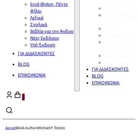
Σύγχρονη
Enid Blyton, Πέντε
Διεθνή
Φίλοι
Enid Blyton, Πέν
Λεξικά
Φίλοι
Σχολικά
Λεξικά
Βιβλία για την Άνδρο
Σχολικά
Νέες Εκδόσεις
Βιβλία για την
Υπό Έκδοση
Άνδρο
ΓΙΑ ΔΙΔΑΣΚΟΝΤΕΣ
Νέες Εκδόσεις
Υπό Έκδοση
BLOG
ΓΙΑ ΔΙΔΑΣΚΟΝΤΕΣ
ΕΠΙΚΟΙΝΩΝΙΑ
BLOG
ΕΠΙΚΟΙΝΩΝΙΑ
0
Αρχική
Book Authors
Michael P. Todaro