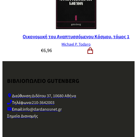
Οικονομική του Αναπτυσσόμενου Κόσμου, τόμος 1
Michael P. Todaro
€
6,96
ΒΙΒΛΙΟΠΩΛΕΙΟ GUTENBERG
Διεύθυνση:
Διδότου 37, 10680 Αθήνα
Τηλέφωνο:
210-3642003
Email:
info@dardanosnet.gr
Σημεία Διανομής