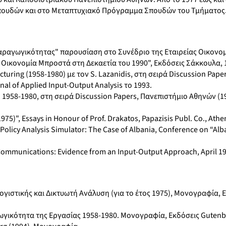
σπουδών και στο Μεταπτυχιακό Πρόγραμμα Σπουδών του Τμήματος
 Παραγωγικότητας" παρουσίαση στο Συνέδριο της Εταιρείας Οικον
 Οικονομία Μπροστά στη Δεκαετία του 1990", Εκδόσεις Σάκκουλα, 
turing (1958-1980) με τον S. Lazanidis, στη σειρά Discussion Paper
l of Applied Input-Output Analysis το 1993.
g: 1958-1980, στη σειρά Discussion Papers, Πανεπιστήμιο Αθηνών (1
75)", Essays in Honour of Prof. Drakatos, Papazisis Publ. Co., Athe
 Policy Analysis Simulator: The Case of Albania, Conference on “A
 Communications: Evidence from an Input-Output Approach, April 1
ογιστικής και Δικτυωτή Ανάλυση (για το έτος 1975), Μονογραφία, 
ωγικότητα της Εργασίας 1958-1980. Μονογραφία, Εκδόσεις Gutenb