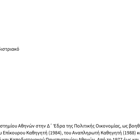
διστριακό
ιστημίου Αθηνών στην Δ΄ Έδρα της Πολιτικής Οικονομίας, ως βοηθ
ου Επίκουρου Καθηγητή (1984), του Αναπληρωτή Καθηγητή (1988) κ
ύ και Καποδιστριακού Πανεπιστημίου Αθηνών. Από το 1977 έως και