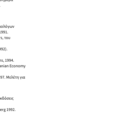
.
ομολόγων
1991.
s, του
992).
ns, 1994.
lbanian Economy
997. Μελέτη για
Εκδόσεις
erg 1992.