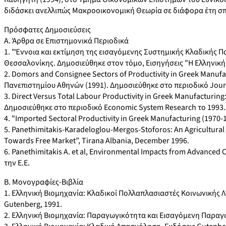
διδάσκει ανελλιπώς Μακροοικονομική Θεωρία σε διάφορα έτη 
Πρόσφατες Δημοσιεύσεις
Α. Άρθρα σε Επιστημονικά Περιοδικά
1. "Έννοια και εκτίμηση της εισαγόμενης Συστημικής Κλαδικής
Θεσσαλονίκης. Δημοσιεύθηκε στον τόμο, Εισηγήσεις "Η Ελληνική
2. Domors and Consignee Sectors of Productivity in Greek Manufac
Πανεπιστημίου Αθηνών (1991). Δημοσιεύθηκε στο περιοδικό Journa
3. Direct Versus Total Labour Productivity in Greek Manufacturin
Δημοσιεύθηκε στο περιοδικό Economic System Research το 1993.
4. "Imported Sectoral Productivity in Greek Manufacturing (1970-19
5. Panethimitakis-Karadeloglou-Mergos-Stoforos: An Agricultural
Towards Free Market”, Tirana Albania, December 1996.
6. Panethimitakis A. et al, Environmental Impacts from Advanced
την Ε.Ε.
Β. Μονογραφίες-Βιβλία
1. Ελληνική Βιομηχανία: Κλαδικοί Πολλαπλασιαστές Κοινωνικής Λ
Gutenberg, 1991.
2. Ελληνική Βιομηχανία: Παραγωγικότητα και Εισαγόμενη Παραγ