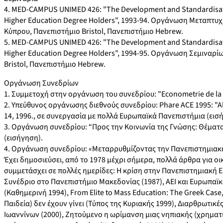
4. MED-CAMPUS UNIMED 426: "The Development and Standardisatio
Higher Education Degree Holders", 1993-94. Οργάνωση Μεταπτυ
Κύπρου, Πανεπιστήμιο Bristol, Πανεπιστήμιο Hebrew.
5. MED-CAMPUS UNIMED 426: "The Development and Standardisatio
Higher Education Degree Holders", 1994-95. Οργάνωση Σεμιναρί
Bristol, Πανεπιστήμιο Hebrew.
Οργάνωση Συνεδρίων
1. Συμμετοχή στην οργάνωση του συνεδρίου: "Econometrie de la T
2. Υπεύθυνος οργάνωσης διεθνούς συνεδρίου: Phare ACE 1995: "Al
14, 1996., σε συνεργασία με πολλά Ευρωπαϊκά Πανεπιστήμια (εισ
3. Οργάνωση συνεδρίου: “Προς την Κοινωνία της Γνώσης: Θέματα
(εισήγηση).
4. Οργάνωση συνεδρίου: «Μεταρρυθμίζοντας την Πανεπιστημιακή 
Έχει δημοσιεύσει, από το 1978 μέχρι σήμερα, πολλά άρθρα για ο
συμμετάσχει σε πολλές ημερίδες: Η κρίση στην Πανεπιστημιακή 
Συνέδριο στο Πανεπιστήμιο Μακεδονίας (1987), ΑΕΙ και Ευρωπαϊ
(Καθημερινή 1994), From Elite to Mass Education: The Greek Case,
Παιδεία) δεν έχουν γίνει (Τύπος της Κυριακής 1999), Διαρθρωτικ
Ιωαννίνων (2000), Ζητούμενο η ωρίμανση μιας νηπιακής (χρηματισ