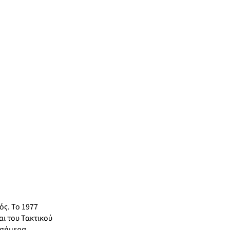
ός. Το 1977
αι του Τακτικού
 σήμερα