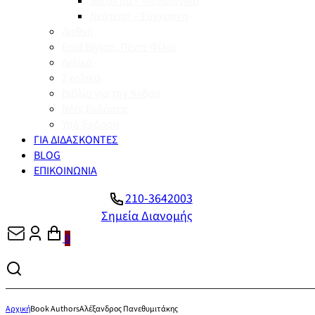
Βυζάντιο – Μεσαιωνική
Νεότερη – Σύγχρονη
Διεθνή
Enid Blyton, Πέντε Φίλοι
Λεξικά
Σχολικά
Βιβλία για την Άνδρο
Νέες Εκδόσεις
Υπό Έκδοση
ΓΙΑ ΔΙΔΑΣΚΟΝΤΕΣ
BLOG
ΕΠΙΚΟΙΝΩΝΙΑ
210-3642003
Σημεία Διανομής
0
Αρχική
Book Authors
Αλέξανδρος Πανεθυμιτάκης