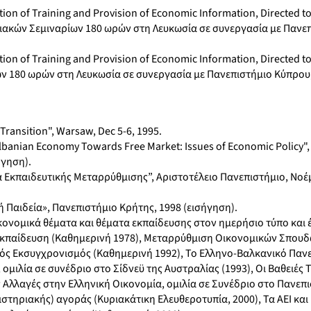
n of Training and Provision of Economic Information, Directed 
χιακών Σεμιναρίων 180 ωρών στη Λευκωσία σε συνεργασία με Πανε
n of Training and Provision of Economic Information, Directed 
ων 180 ωρών στη Λευκωσία σε συνεργασία με Πανεπιστήμιο Κύπρου
ransition", Warsaw, Dec 5-6, 1995.
banian Economy Towards Free Market: Issues of Economic Policy", 
ήγηση).
 Εκπαιδευτικής Μεταρρύθμισης”, Αριστοτέλειο Πανεπιστήμιο, Νοέ
Παιδεία», Πανεπιστήμιο Κρήτης, 1998 (εισήγηση).
ικονομικά θέματα και θέματα εκπαίδευσης στον ημερήσιο τύπο και έ
Εκπαίδευση (Καθημερινή 1978), Μεταρρύθμιση Οικονομικών Σπουδώ
κός Εκσυγχρονισμός (Καθημερινή 1992), Το Ελληνο-Βαλκανικό Παν
 ομιλία σε συνέδριο στο Σίδνεϋ της Αυστραλίας (1993), Οι Βαθειές 
ές Αλλαγές στην Ελληνική Οικονομία, ομιλία σε Συνέδριο στο Πανεπ
τηριακής) αγοράς (Κυριακάτικη Ελευθεροτυπία, 2000), Τα ΑΕΙ και 