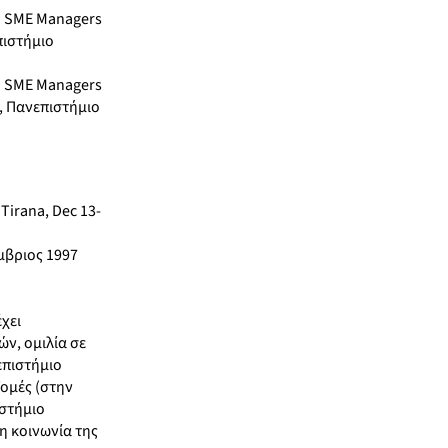
to SME Managers
πιστήμιο
to SME Managers
, Πανεπιστήμιο
Tirana, Dec 13-
μβριος 1997
χει
ν, ομιλία σε
επιστήμιο
Τομές (στην
ιστήμιο
η κοινωνία της