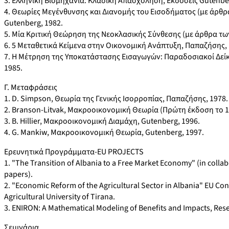
3. Ελληνική Βιομηχανία: Κλαδική Απασχόληση, Εκδόσεις Gutenbe
4. Θεωρίες Μεγένθυνσης και Διανομής του Εισοδήματος (με άρθρα R.
Gutenberg, 1982.
5. Μία Κριτική Θεώρηση της Νεοκλασικής Σύνθεσης (με άρθρα των 
6. 5 Μεταθετικά Κείμενα στην Οικονομική Ανάπτυξη, Παπαζήσης, 
7. Η Μέτρηση της Υποκατάστασης Εισαγωγών: Παραδοσιακοί Δείκτ
1985.
Γ. Μεταφράσεις
1. D. Simpson, Θεωρία της Γενικής Ισορροπίας, Παπαζήσης, 1978.
2. Branson-Litvak, Μακροοικονομική Θεωρία (Πρώτη έκδοση το 19
3. B. Hillier, Μακροοικονομική Διαμάχη, Gutenberg, 1996.
4. G. Mankiw, Μακροοικονομική Θεωρία, Gutenberg, 1997.
Ερευνητικά Προγράμματα-EU PROJECTS
1. "The Transition of Albania to a Free Market Economy" (in collabo
papers).
2. "Economic Reform of the Agricultural Sector in Albania" EU Con
Agricultural University of Tirana.
3. ENIRON: A Mathematical Modeling of Benefits and Impacts, Resea
Σεμινάρια