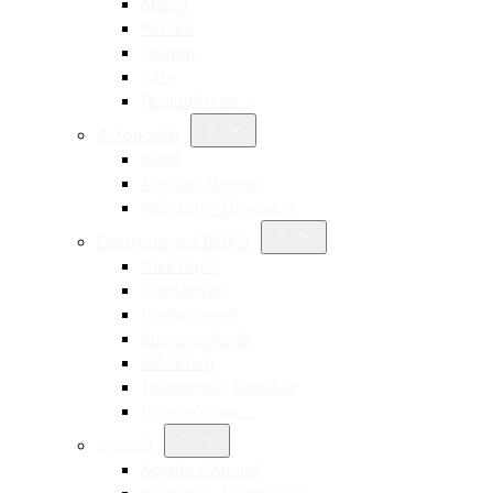
Aldina
Pessoa
Ποίηση
Ίψεν
Περισσότερα…
Φιλοσοφία
Νίτσε
Αρχαία ελληνική
Νεότερη – Σύγχρονη
Επιστημονικά Βιβλία
Οικονομία
Ψυχολογία
Παιδαγωγική
Κοινωνιολογία
Διδακτική
Τουριστικές Σπουδές
Περισσότερα…
Ιστορία
Αρχαία ελληνική