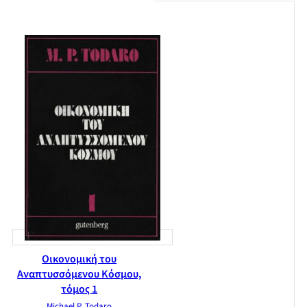
διαρθρώσεις
Γεωργία επιβίωσης και ανάπτυξης της υπαίθρου
Η οικονομική της εκπαίδευσης
Εκπαίδευση και ανάπτυξη: θέματα και επιλογές
Οικονομική του
Αναπτυσσόμενου Κόσμου,
τόμος 1
Michael P. Todaro