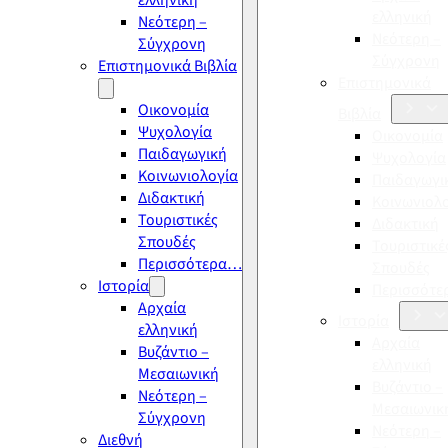
ελληνική
ελληνική
Νεότερη –
Νεότερη –
Σύγχρονη
Σύγχρονη
Επιστημονικά Βιβλία
Επιστημονικά
Οικονομία
Βιβλία
Ψυχολογία
Οικονομία
Παιδαγωγική
Ψυχολογία
Κοινωνιολογία
Παιδαγωγι
Διδακτική
Κοινωνιολ
Τουριστικές
Διδακτική
Σπουδές
Τουριστικέ
Περισσότερα…
Σπουδές
Ιστορία
Περισσότ
Αρχαία
Ιστορία
ελληνική
Αρχαία
Βυζάντιο –
ελληνική
Μεσαιωνική
Βυζάντιο –
Νεότερη –
Μεσαιωνικ
Σύγχρονη
Νεότερη –
Διεθνή