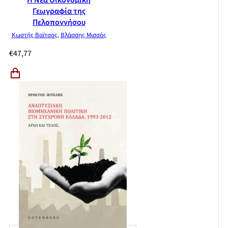
Η Νέα Οικονομική
Γεωγραφία της
Πελοποννήσου
Κωστής Βαϊτσος
,
Βλάσσης Μισσός
€
47,77