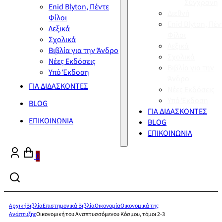
Σύγχρονη
Enid Blyton, Πέντε
Διεθνή
Φίλοι
Enid Blyton, Πέν
Λεξικά
Φίλοι
Σχολικά
Λεξικά
Βιβλία για την Άνδρο
Σχολικά
Νέες Εκδόσεις
Βιβλία για την
Υπό Έκδοση
Άνδρο
ΓΙΑ ΔΙΔΑΣΚΟΝΤΕΣ
Νέες Εκδόσεις
Υπό Έκδοση
BLOG
ΓΙΑ ΔΙΔΑΣΚΟΝΤΕΣ
ΕΠΙΚΟΙΝΩΝΙΑ
BLOG
ΕΠΙΚΟΙΝΩΝΙΑ
0
Αρχική
Βιβλία
Επιστημονικά Βιβλία
Οικονομία
Οικονομικά της
Ανάπτυξης
Οικονομική του Αναπτυσσόμενου Κόσμου, τόμοι 2-3