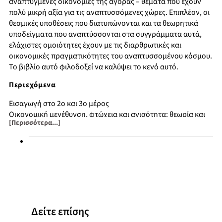
αναπτυγμένες οικονομίες της αγοράς – θέματα που έχουν
πολύ μικρή αξία για τις αναπτυσσόμενες χώρες. Επιπλέον, οι
θεσμικές υποθέσεις που διατυπώνονται και τα θεωρητικά
υποδείγματα που αναπτύσσονται στα συγγράμματα αυτά,
ελάχιστες ομοιότητες έχουν με τις διαρθρωτικές και
οικονομικές πραγματικότητες του αναπτυσσομένου κόσμου.
Το βιβλίο αυτό φιλοδοξεί να καλύψει το κενό αυτό.
Περιεχόμενα
Εισαγωγή στο 2ο και 3ο μέρος
Οικονομική μεγέθυνση, φτώχεια και ανισότητα: θεωρία και
[Περισσότερα...]
πραγματικότητα
Αντιμετώπιση της φτώχειας και της ανισότητας: οι
δυνατότητες της κυβερνητικής πολιτικής
Η μεγάλη συζήτηση για τον πληθυσμό
Οικονομική του πληθυσμού και της ανάπτυξης
Ανεργία: οι διαστάσεις ενός παγκόσμιου προβλήματος
Μετανάστευση από αγροτικές σε αστικές περιοχές: θεωρία
και πολιτική
Δείτε επίσης
Στασιμότητα του αγροτικού τομέα και αγροτικές