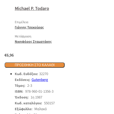
Michael P. Todaro
Επιμέλεια
Γιάννης Τσεκούρας
Μετάφραση
Νικηφόρος Σταματάκης
€
6,96
ΠΡΟΣΘΉΚΗ ΣΤΟ ΚΑΛΆΘΙ
32270
Κωδ. Ευδόξου:
Gutenberg
Εκδόσεις:
2-3
Τόμος:
978-960-01-1356-3
ISBN:
1η 1987
Έκδοση:
550157
Κωδ. καταλόγου:
Μαλακό
Εξώφυλλο: