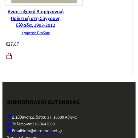
Αναπτυξιακή Βιομηχανική
Πολιτική στη Σύγχρονη
Ελλάδα, 1993-2012
Χρήστος Πιτέλης
€
27,87
ΒΙΒΛΙΟΠΩΛΕΙΟ GUTENBERG
Διεύθυνση:
Διδότου 37, 10680 Αθήνα
Τηλέφωνο:
210-3642003
Email:
info@dardanosnet.gr
Σημεία Διανομής