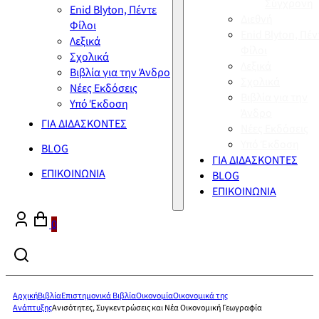
Σύγχρονη
Enid Blyton, Πέντε
Διεθνή
Φίλοι
Enid Blyton, Πέν
Λεξικά
Φίλοι
Σχολικά
Λεξικά
Βιβλία για την Άνδρο
Σχολικά
Νέες Εκδόσεις
Βιβλία για την
Υπό Έκδοση
Άνδρο
ΓΙΑ ΔΙΔΑΣΚΟΝΤΕΣ
Νέες Εκδόσεις
Υπό Έκδοση
BLOG
ΓΙΑ ΔΙΔΑΣΚΟΝΤΕΣ
ΕΠΙΚΟΙΝΩΝΙΑ
BLOG
ΕΠΙΚΟΙΝΩΝΙΑ
0
Αρχική
Βιβλία
Επιστημονικά Βιβλία
Οικονομία
Οικονομικά της
Ανάπτυξης
Ανισότητες, Συγκεντρώσεις και Νέα Οικονομική Γεωγραφία