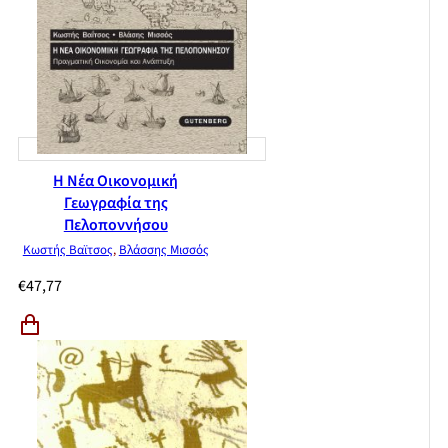
Η Νέα Οικονομική
Γεωγραφία της
Πελοποννήσου
Κωστής Βαϊτσος
,
Βλάσσης Μισσός
€
47,77