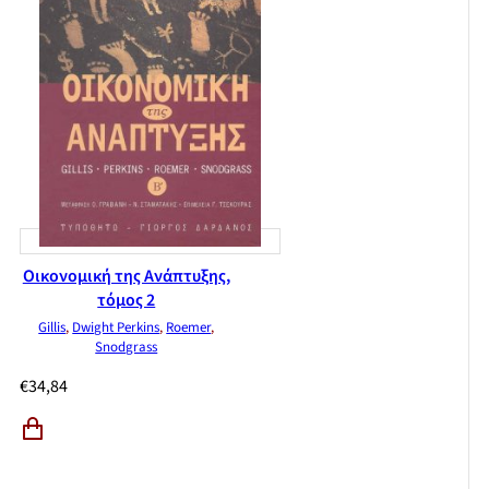
Οικονομική της Ανάπτυξης,
τόμος 2
Gillis
,
Dwight Perkins
,
Roemer
,
Snodgrass
€
34,84