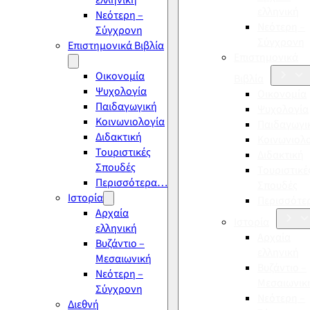
ελληνική
ελληνική
Νεότερη –
Νεότερη –
Σύγχρονη
Σύγχρονη
Επιστημονικά Βιβλία
Επιστημονικά
Οικονομία
Βιβλία
Ψυχολογία
Οικονομία
Παιδαγωγική
Ψυχολογία
Κοινωνιολογία
Παιδαγωγι
Διδακτική
Κοινωνιολ
Τουριστικές
Διδακτική
Σπουδές
Τουριστικέ
Περισσότερα…
Σπουδές
Ιστορία
Περισσότ
Αρχαία
Ιστορία
ελληνική
Αρχαία
Βυζάντιο –
ελληνική
Μεσαιωνική
Βυζάντιο –
Νεότερη –
Μεσαιωνικ
Σύγχρονη
Νεότερη –
Διεθνή