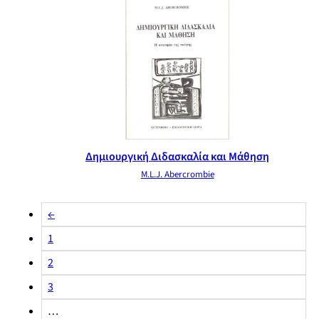
Δημιουργική Διδασκαλία και Μάθηση
M.L.J. Abercrombie
←
1
2
3
…