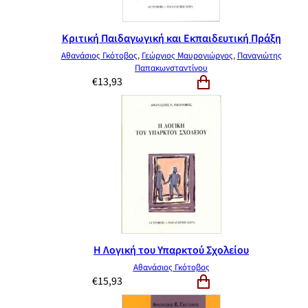
Κριτική Παιδαγωγική και Εκπαιδευτική Πράξη
Αθανάσιος Γκότοβος
,
Γεώργιος Μαυρογιώργος
,
Παναγιώτης
Παπακωνσταντίνου
€
13,93
Η Λογική του Υπαρκτού Σχολείου
Αθανάσιος Γκότοβος
€
15,93