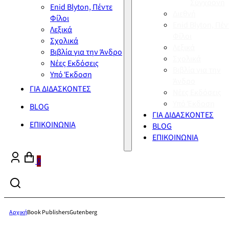
Σύγχρονη
Enid Blyton, Πέντε
Διεθνή
Φίλοι
Enid Blyton, Πέν
Λεξικά
Φίλοι
Σχολικά
Λεξικά
Βιβλία για την Άνδρο
Σχολικά
Νέες Εκδόσεις
Βιβλία για την
Υπό Έκδοση
Άνδρο
ΓΙΑ ΔΙΔΑΣΚΟΝΤΕΣ
Νέες Εκδόσεις
Υπό Έκδοση
BLOG
ΓΙΑ ΔΙΔΑΣΚΟΝΤΕΣ
ΕΠΙΚΟΙΝΩΝΙΑ
BLOG
ΕΠΙΚΟΙΝΩΝΙΑ
0
Αρχική
Book Publishers
Gutenberg