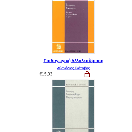
Παιδαγωγική Αλληλεπίδραση
Αθανάσιος Γκότοβος
€
15,93