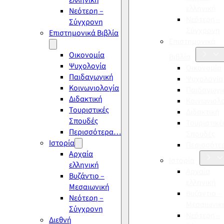
ελληνική
ελληνική
Νεότερη –
Νεότερη –
Σύγχρονη
Σύγχρονη
Επιστημονικά Βιβλία
Επιστημονικά
Οικονομία
Βιβλία
Ψυχολογία
Οικονομία
Παιδαγωγική
Ψυχολογία
Κοινωνιολογία
Παιδαγωγι
Διδακτική
Κοινωνιολ
Τουριστικές
Διδακτική
Σπουδές
Τουριστικέ
Περισσότερα…
Σπουδές
Ιστορία
Περισσότ
Αρχαία
Ιστορία
ελληνική
Αρχαία
Βυζάντιο –
ελληνική
Μεσαιωνική
Βυζάντιο –
Νεότερη –
Μεσαιωνικ
Σύγχρονη
Νεότερη –
Διεθνή