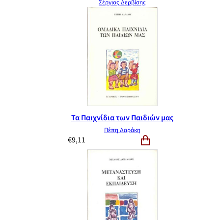
Σέργιος Δερβίσης
Τα Παιχνίδια των Παιδιών μας
Πέπη Δαράκη
€
9,11