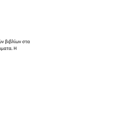
ών βιβλίων στα
μματα. Η