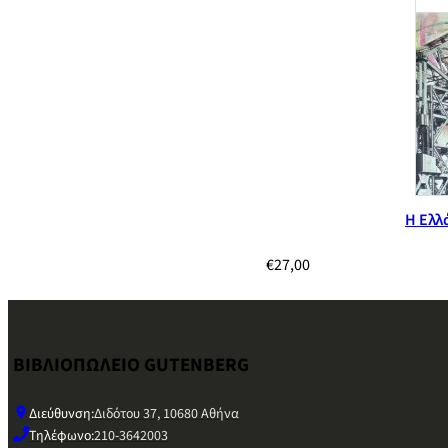
Η Ελλ
€
27,00
ΒΙΒΛΙΟΠΩΛΕΙΟ GUTENBERG
Διεύθυνση:
Διδότου 37, 10680 Αθήνα
Τηλέφωνο:
210-3642003