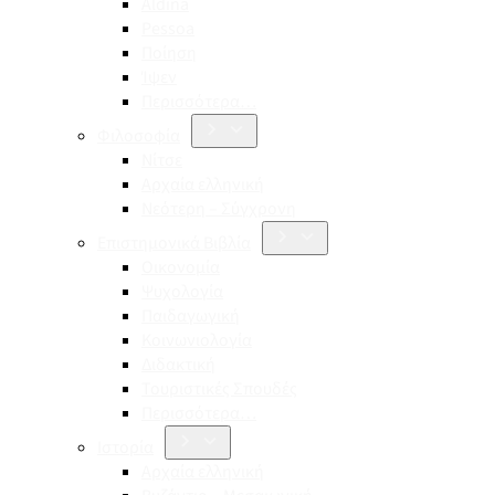
Aldina
Pessoa
Ποίηση
Ίψεν
Περισσότερα…
Φιλοσοφία
Νίτσε
Αρχαία ελληνική
Νεότερη – Σύγχρονη
Επιστημονικά Βιβλία
Οικονομία
Ψυχολογία
Παιδαγωγική
Κοινωνιολογία
Διδακτική
Τουριστικές Σπουδές
Περισσότερα…
Ιστορία
Αρχαία ελληνική