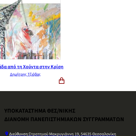
άδα από τη Χούντα στην Κρίση
Δημήτρης Τζιόβας
ΥΠΟΚΑΤΑΣΤΗΜΑ ΘΕΣ/ΝΙΚΗΣ
ΔΙΑΝΟΜΗ ΠΑΝΕΠΙΣΤΗΜΙΑΚΩΝ ΣΥΓΓΡΑΜΜΑΤΩΝ
Διεύθυνση:
Στρατηγού Μακρυγιάννη 19, 54635 Θεσσαλονίκη