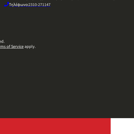
Τηλέφωνο:
2310-271147
ed.
rms of Service
apply.