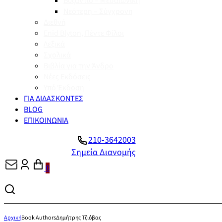
Βυζάντιο – Μεσαιωνική
Νεότερη – Σύγχρονη
Διεθνή
Enid Blyton, Πέντε Φίλοι
Λεξικά
Σχολικά
Βιβλία για την Άνδρο
Νέες Εκδόσεις
Υπό Έκδοση
ΓΙΑ ΔΙΔΑΣΚΟΝΤΕΣ
BLOG
ΕΠΙΚΟΙΝΩΝΙΑ
210-3642003
Σημεία Διανομής
0
Αρχική
Book Authors
Δημήτρης Τζιόβας