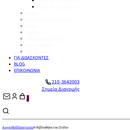
Βυζάντιο – Μεσαιωνική
Νεότερη – Σύγχρονη
Διεθνή
Enid Blyton, Πέντε Φίλοι
Λεξικά
Σχολικά
Βιβλία για την Άνδρο
Νέες Εκδόσεις
Υπό Έκδοση
ΓΙΑ ΔΙΔΑΣΚΟΝΤΕΣ
BLOG
ΕΠΙΚΟΙΝΩΝΙΑ
210-3642003
Σημεία Διανομής
0
Αρχική
Βιβλία
Ιστορία
Η Βιβλιοθήκη του Στάλιν