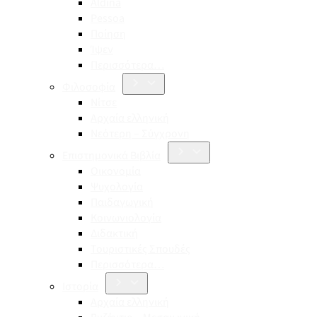
Aldina
Pessoa
Ποίηση
Ίψεν
Περισσότερα…
Φιλοσοφία
Νίτσε
Αρχαία ελληνική
Νεότερη – Σύγχρονη
Επιστημονικά Βιβλία
Οικονομία
Ψυχολογία
Παιδαγωγική
Κοινωνιολογία
Διδακτική
Τουριστικές Σπουδές
Περισσότερα…
Ιστορία
Αρχαία ελληνική