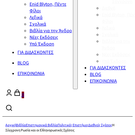
Σύγχρονη
Enid Blyton, Πέντε
Διεθνή
Φίλοι
Enid Blyton, Πέν
Λεξικά
Φίλοι
Σχολικά
Λεξικά
Βιβλία για την Άνδρο
Σχολικά
Νέες Εκδόσεις
Βιβλία για την
Υπό Έκδοση
Άνδρο
ΓΙΑ ΔΙΔΑΣΚΟΝΤΕΣ
Νέες Εκδόσεις
Υπό Έκδοση
BLOG
ΓΙΑ ΔΙΔΑΣΚΟΝΤΕΣ
ΕΠΙΚΟΙΝΩΝΙΑ
BLOG
ΕΠΙΚΟΙΝΩΝΙΑ
0
Αρχική
Βιβλία
Επιστημονικά Βιβλία
Πολιτικές Επιστήμες
Διεθνείς Σχέσεις
Η
Σύγχρονη Ρωσία και οι Ελληνορωσικές Σχέσεις