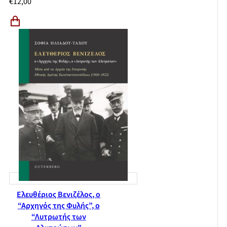
€
12,00
Ελευθέριος Βενιζέλος, ο
“Αρχηγός της Φυλής”, ο
“Λυτρωτής των