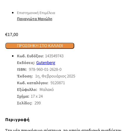
Επιστημονική Επιμέλεια
Παναγιώτα Μανώλη
€
17,00
ΠΡΟΣΘΉΚΗ ΣΤΟ ΚΑΛΆΘΙ
143549743
Κωδ. Ευδόξου:
Gutenberg
Εκδόσεις:
978-960-01-2628-0
ISBN:
1η, Φεβρουάριος 2025
Έκδοση:
9120871
Κωδ. καταλόγου:
Μαλακό
Εξώφυλλο:
17 x 24
Σχήμα:
299
Σελίδες:
Περιγραφή
Στο νέο παγκόσμιο σύστημα, το οποίο σταδιακά αναδύεται,