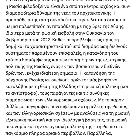
η Ρωσία φιλοδοξεί να είναι ένα από τα κέντρα ισχύος και συν-
διαμορφώτρια δύναμη της νέας του αρχιτεκτονικής. Η
προσπάθειά της αυτή συνοδεύτηκε την τελευταία δεκαετία
με μια πολυεπίπεδη αντιπαράθεση με τις χώρες της Δύσης,
ιδιαίτερα μετά τη ρωσική εισβολή στην Ουκρανία τον
Φεβρουάριο του 2022. Καθώς οι προβλέψεις ως προς τη
δομή και τα χαρακτηριστικά τού υπό διαμόρφωση διεθνούς
συστήματος παραμένουν επισφαλείς, η κατανόηση του
τρόπου διαμόρφωσης και των παραμέτρων της εξωτερικής
πολιτικής της Ρωσίας, ενός εκ των βασικότερων διεθνών
δρώντων, ενέχει ιδιαίτερη σημασία. Η κατανόηση της
σύγχρονης Ρωσίας ως διεθνούς δρώντος μάς βοηθά να
καταλάβουμε τη θέση της Ελλάδας στη ρωσική πολιτική (και
το αντίστροφο), τους παράγοντες και τις συνθήκες
διαμόρφωσης των ελληνορωσικών σχέσεων. Με το παρόν
βιβλίο, οι συγγραφείς συνεισφέρουν στη μελέτη της Ρωσίας
και των ελληνορωσικών σχέσεων με αναλύσεις για τη ρωσική
εξωτερική πολιτική και την ιδεολογική βάση της, τη ρωσική
οικονομία και την ενεργειακή πολιτική της – τη Ρωσία στο
παγκόσμιο πληροφοριακό περιβάλλον. Παράλληλα,