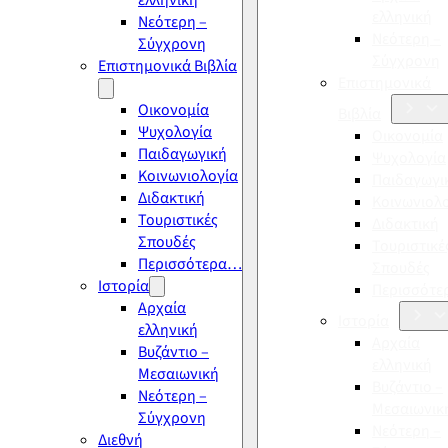
ελληνική
ελληνική
Νεότερη –
Νεότερη –
Σύγχρονη
Σύγχρονη
Επιστημονικά Βιβλία
Επιστημονικά
Οικονομία
Βιβλία
Ψυχολογία
Οικονομία
Παιδαγωγική
Ψυχολογία
Κοινωνιολογία
Παιδαγωγι
Διδακτική
Κοινωνιολ
Τουριστικές
Διδακτική
Σπουδές
Τουριστικέ
Περισσότερα…
Σπουδές
Ιστορία
Περισσότ
Αρχαία
Ιστορία
ελληνική
Αρχαία
Βυζάντιο –
ελληνική
Μεσαιωνική
Βυζάντιο –
Νεότερη –
Μεσαιωνικ
Σύγχρονη
Νεότερη –
Διεθνή