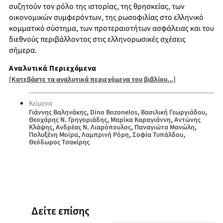
συζητούν τον ρόλο της ιστορίας, της θρησκείας, των
οικονομικών συμφερόντων, της ρωσοφιλίας στο ελληνικό
κομματικό σύστημα, των προτεραιοτήτων ασφάλειας και του
διεθνούς περιβάλλοντος στις ελληνορωσικές σχέσεις
σήμερα.
Αναλυτικά Περιεχόμενα
[Κατεβάστε τα αναλυτικά περιεχόμενα του βιβλίου...]
Κείμενα
,
,
,
Γιάννης Βαληνάκης
Dino Bozonelos
Βασιλική Γεωργιάδου
,
,
Θεοχάρης Ν. Γρηγοριάδης
Μαρίκα Καραγιάννη
Αντώνης
,
,
,
Κλάψης
Ανδρέας Ν. Λιαρόπουλος
Παναγιώτα Μανώλη
,
,
,
Πολυξένη Μοίρα
Λαμπρινή Ρόρη
Σοφία Τυπάλδου
Θεόδωρος Τσακίρης
Δείτε επίσης