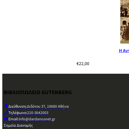
Η Αν
€
22,00
ΒΙΒΛΙΟΠΩΛΕΙΟ GUTENBERG
Διεύθυνση:
Διδότου 37, 10680 Αθήνα
Τηλέφωνο:
210-3642003
Email:
info@dardanosnet.gr
Σημεία Διανομής