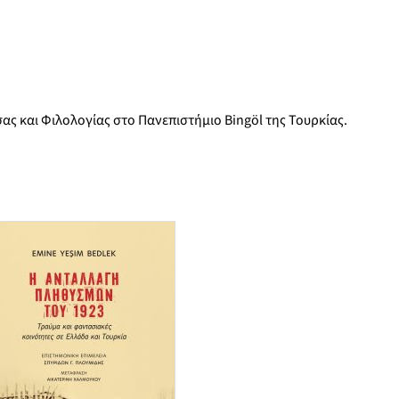
ας και Φιλολογίας στο Πανεπιστήμιο Bingöl της Τουρκίας.