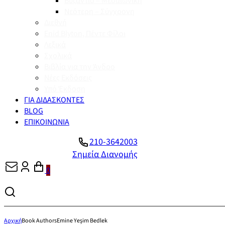
Βυζάντιο – Μεσαιωνική
Νεότερη – Σύγχρονη
Διεθνή
Enid Blyton, Πέντε Φίλοι
Λεξικά
Σχολικά
Βιβλία για την Άνδρο
Νέες Εκδόσεις
Υπό Έκδοση
ΓΙΑ ΔΙΔΑΣΚΟΝΤΕΣ
BLOG
ΕΠΙΚΟΙΝΩΝΙΑ
210-3642003
Σημεία Διανομής
0
Αρχική
Book Authors
Emine Yeşim Bedlek