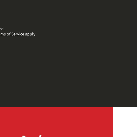
ed.
rms of Service
apply.