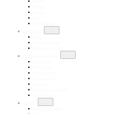
Aldina
Pessoa
Ποίηση
Ίψεν
Περισσότερα…
Φιλοσοφία
Νίτσε
Αρχαία ελληνική
Νεότερη – Σύγχρονη
Επιστημονικά Βιβλία
Οικονομία
Ψυχολογία
Παιδαγωγική
Κοινωνιολογία
Διδακτική
Τουριστικές Σπουδές
Περισσότερα…
Ιστορία
Αρχαία ελληνική