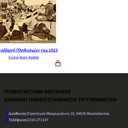
ταλλαγή Πληθυσμών του 1923
Emine Yeşim Bedlek
ΥΠΟΚΑΤΑΣΤΗΜΑ ΘΕΣ/ΝΙΚΗΣ
ΔΙΑΝΟΜΗ ΠΑΝΕΠΙΣΤΗΜΙΑΚΩΝ ΣΥΓΓΡΑΜΜΑΤΩΝ
Διεύθυνση:
Στρατηγού Μακρυγιάννη 19, 54635 Θεσσαλονίκη
Τηλέφωνο:
2310-271147