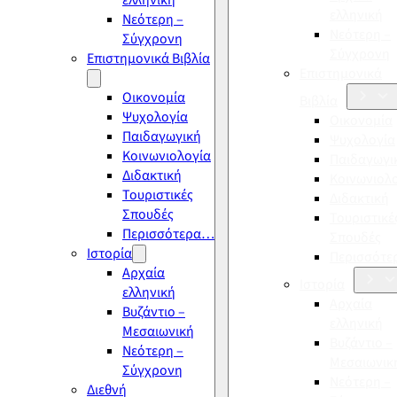
ελληνική
ελληνική
Νεότερη –
Νεότερη –
Σύγχρονη
Σύγχρονη
Επιστημονικά Βιβλία
Επιστημονικά
Οικονομία
Βιβλία
Ψυχολογία
Οικονομία
Παιδαγωγική
Ψυχολογία
Κοινωνιολογία
Παιδαγωγι
Διδακτική
Κοινωνιολ
Τουριστικές
Διδακτική
Σπουδές
Τουριστικέ
Περισσότερα…
Σπουδές
Ιστορία
Περισσότ
Αρχαία
Ιστορία
ελληνική
Αρχαία
Βυζάντιο –
ελληνική
Μεσαιωνική
Βυζάντιο –
Νεότερη –
Μεσαιωνικ
Σύγχρονη
Νεότερη –
Διεθνή