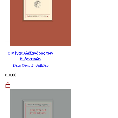
Ο Μέγας Αλέξανδρος των
Βυζαντινών
Ελένη Γλύκατζη-Αρβελέρ
€
10,00