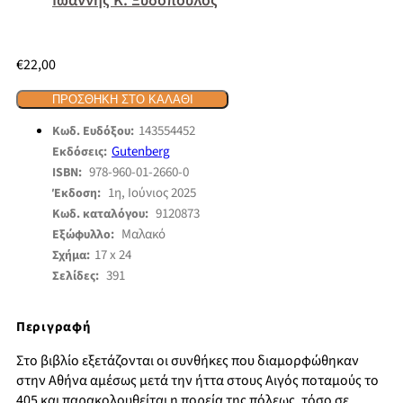
Ιωάννης Κ. Ξυδόπουλος
€
22,00
ΠΡΟΣΘΉΚΗ ΣΤΟ ΚΑΛΆΘΙ
143554452
Κωδ. Ευδόξου:
Gutenberg
Εκδόσεις:
978-960-01-2660-0
ISBN:
1η, Ιούνιος 2025
Έκδοση:
9120873
Κωδ. καταλόγου:
Μαλακό
Εξώφυλλο:
17 x 24
Σχήμα:
391
Σελίδες:
Περιγραφή
Στο βιβλίο εξετάζονται οι συνθήκες που διαμορφώθηκαν
στην Αθήνα αμέσως μετά την ήττα στους Αιγός ποταμούς το
405 και παρακολουθείται η πορεία της πόλεως, τόσο σε