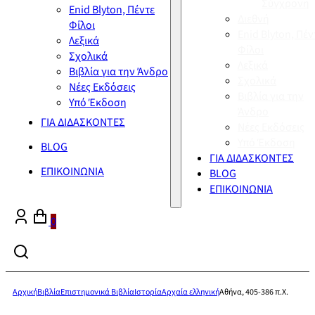
Σύγχρονη
Enid Blyton, Πέντε
Διεθνή
Φίλοι
Enid Blyton, Πέν
Λεξικά
Φίλοι
Σχολικά
Λεξικά
Βιβλία για την Άνδρο
Σχολικά
Νέες Εκδόσεις
Βιβλία για την
Υπό Έκδοση
Άνδρο
ΓΙΑ ΔΙΔΑΣΚΟΝΤΕΣ
Νέες Εκδόσεις
Υπό Έκδοση
BLOG
ΓΙΑ ΔΙΔΑΣΚΟΝΤΕΣ
ΕΠΙΚΟΙΝΩΝΙΑ
BLOG
ΕΠΙΚΟΙΝΩΝΙΑ
0
Αρχική
Βιβλία
Επιστημονικά Βιβλία
Ιστορία
Αρχαία ελληνική
Αθήνα, 405-386 π.Χ.