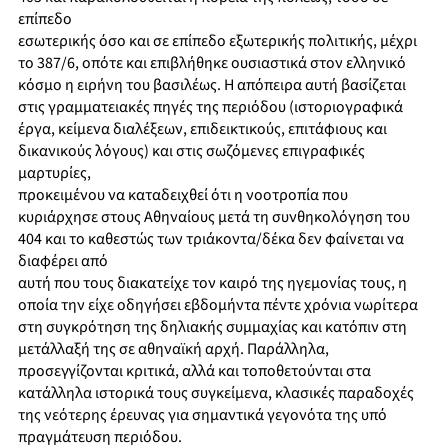
επίπεδο
εσωτερικής όσο και σε επίπεδο εξωτερικής πολιτικής, μέχρι
το 387/6, οπότε και επιβλήθηκε ουσιαστικά στον ελληνικό
κόσμο η ειρήνη του βασιλέως. Η απόπειρα αυτή βασίζεται
στις γραμματειακές πηγές της περιόδου (ιστοριογραφικά
έργα, κείμενα διαλέξεων, επιδεικτικούς, επιτάφιους και
δικανικούς λόγους) και στις σωζόμενες επιγραφικές
μαρτυρίες,
προκειμένου να καταδειχθεί ότι η νοοτροπία που
κυριάρχησε στους Αθηναίους μετά τη συνθηκολόγηση του
404 και το καθεστώς των τριάκοντα/δέκα δεν φαίνεται να
διαφέρει από
αυτή που τους διακατείχε τον καιρό της ηγεμονίας τους, η
οποία την είχε οδηγήσει εβδομήντα πέντε χρόνια νωρίτερα
στη συγκρότηση της δηλιακής συμμαχίας και κατόπιν στη
μετάλλαξή της σε αθηναϊκή αρχή. Παράλληλα,
προσεγγίζονται κριτικά, αλλά και τοποθετούνται στα
κατάλληλα ιστορικά τους συγκείμενα, κλασικές παραδοχές
της νεότερης έρευνας για σημαντικά γεγονότα της υπό
πραγμάτευση περιόδου.