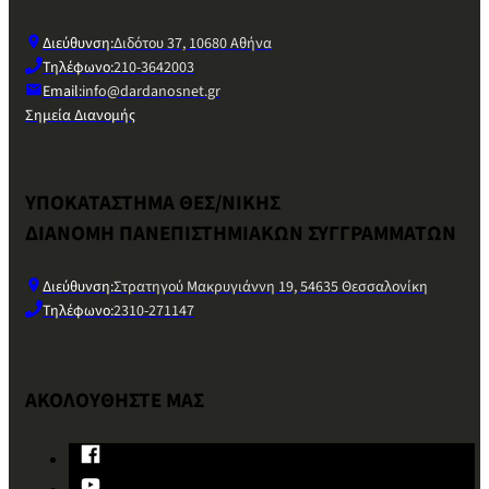
Διεύθυνση:
Διδότου 37, 10680 Αθήνα
Τηλέφωνο:
210-3642003
Email:
info@dardanosnet.gr
Σημεία Διανομής
ΥΠΟΚΑΤΑΣΤΗΜΑ ΘΕΣ/ΝΙΚΗΣ
ΔΙΑΝΟΜΗ ΠΑΝΕΠΙΣΤΗΜΙΑΚΩΝ ΣΥΓΓΡΑΜΜΑΤΩΝ
Διεύθυνση:
Στρατηγού Μακρυγιάννη 19, 54635 Θεσσαλονίκη
Τηλέφωνο:
2310-271147
ΑΚΟΛΟΥΘΗΣΤΕ ΜΑΣ