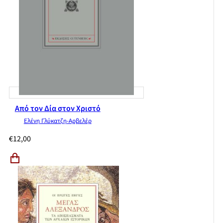
Από τον Δία στον Χριστό
Ελένη Γλύκατζη-Αρβελέρ
€
12,00