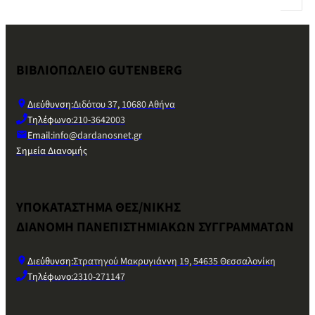
ΒΙΒΛΙΟΠΩΛΕΙΟ GUTENBERG
Διεύθυνση:
Διδότου 37, 10680 Αθήνα
Τηλέφωνο:
210-3642003
Email:
info@dardanosnet.gr
Σημεία Διανομής
ΥΠΟΚΑΤΑΣΤΗΜΑ ΘΕΣ/ΝΙΚΗΣ
ΔΙΑΝΟΜΗ ΠΑΝΕΠΙΣΤΗΜΙΑΚΩΝ ΣΥΓΓΡΑΜΜΑΤΩΝ
Διεύθυνση:
Στρατηγού Μακρυγιάννη 19, 54635 Θεσσαλονίκη
Τηλέφωνο:
2310-271147