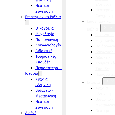
ελληνική
ελληνική
Νεότερη –
Νεότερη –
Σύγχρονη
Σύγχρονη
Επιστημονικά Βιβλία
Επιστημονικά
Οικονομία
Βιβλία
Ψυχολογία
Οικονομία
Παιδαγωγική
Ψυχολογία
Κοινωνιολογία
Παιδαγωγι
Διδακτική
Κοινωνιολ
Τουριστικές
Διδακτική
Σπουδές
Τουριστικέ
Περισσότερα…
Σπουδές
Ιστορία
Περισσότ
Αρχαία
Ιστορία
ελληνική
Αρχαία
Βυζάντιο –
ελληνική
Μεσαιωνική
Βυζάντιο –
Νεότερη –
Μεσαιωνικ
Σύγχρονη
Νεότερη –
Διεθνή