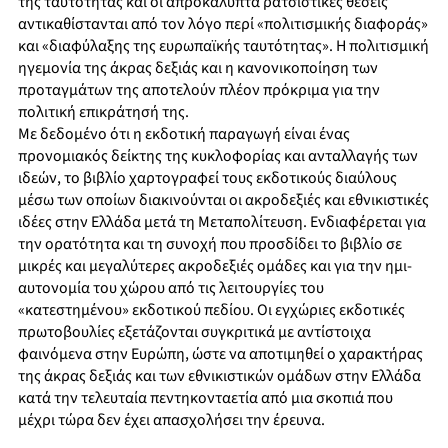
της ταυτότητας και οι απροκάλυπτα ρατσιστικές θέσεις
αντικαθίστανται από τον λόγο περί «πολιτισμικής διαφοράς»
και «διαφύλαξης της ευρωπαϊκής ταυτότητας». Η πολιτισμική
ηγεμονία της άκρας δεξιάς και η κανονικοποίηση των
προταγμάτων της αποτελούν πλέον πρόκριμα για την
πολιτική επικράτησή της.
Με δεδομένο ότι η εκδοτική παραγωγή είναι ένας
προνομιακός δείκτης της κυκλοφορίας και ανταλλαγής των
ιδεών, το βιβλίο χαρτογραφεί τους εκδοτικούς διαύλους
μέσω των οποίων διακινούνται οι ακροδεξιές και εθνικιστικές
ιδέες στην Ελλάδα μετά τη Μεταπολίτευση. Ενδιαφέρεται για
την ορατότητα και τη συνοχή που προσδίδει το βιβλίο σε
μικρές και μεγαλύτερες ακροδεξιές ομάδες και για την ημι-
αυτονομία του χώρου από τις λειτουργίες του
«κατεστημένου» εκδοτικού πεδίου. Οι εγχώριες εκδοτικές
πρωτοβουλίες εξετάζονται συγκριτικά με αντίστοιχα
φαινόμενα στην Ευρώπη, ώστε να αποτιμηθεί ο χαρακτήρας
της άκρας δεξιάς και των εθνικιστικών ομάδων στην Ελλάδα
κατά την τελευταία πεντηκονταετία από μια σκοπιά που
μέχρι τώρα δεν έχει απασχολήσει την έρευνα.