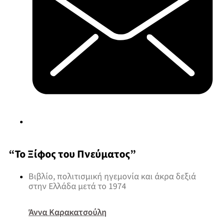
“Το Ξίφος του Πνεύματος”
Βιβλίο, πολιτισμική ηγεμονία και άκρα δεξιά
στην Ελλάδα μετά το 1974
Άννα Καρακατσούλη