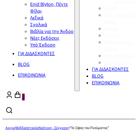
Σύγχρονη
Enid Blyton, Πέντε
Διεθνή
Φίλοι
Enid Blyton, Πέν
Λεξικά
Φίλοι
Σχολικά
Λεξικά
Βιβλία για την Άνδρο
Σχολικά
Νέες Εκδόσεις
Βιβλία για την
Υπό Έκδοση
Άνδρο
ΓΙΑ ΔΙΔΑΣΚΟΝΤΕΣ
Νέες Εκδόσεις
Υπό Έκδοση
BLOG
ΓΙΑ ΔΙΔΑΣΚΟΝΤΕΣ
ΕΠΙΚΟΙΝΩΝΙΑ
BLOG
ΕΠΙΚΟΙΝΩΝΙΑ
0
Αρχική
Βιβλία
Ιστορία
Νεότερη - Σύγχρονη
“Το Ξίφος του Πνεύματος”