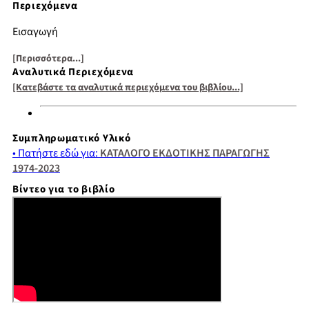
Περιεχόμενα
Εισαγωγή
Η νέα δεξιά
[Περισσότερα...]
Αναλυτικά Περιεχόμενα
Τέσσερα κύματα
[Κατεβάστε τα αναλυτικά περιεχόμενα του βιβλίου...]
Η λόγια ελληνική παράδοση
Ακροδεξιοί σχηματισμοί και εκδοτική παραγωγή στη
Μεταπολίτευση
Εκδοτική έκρηξη
Συμπληρωματικό Υλικό
«Η ιδεολογική ηγεμονία της δεξιάς είναι κοντά»
• Πατήστε εδώ για:
ΚΑΤΑΛΟΓΟ ΕΚΔΟΤΙΚΗΣ ΠΑΡΑΓΩΓΗΣ
Μια σύνοψη και μερικά συμπεράσματα
1974-2023
Βίντεο για το βιβλίο
Πηγές – βιβλιογραφία
Παραρτήματα
Ευρετήριο κυρίων ονομάτων