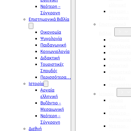
ελληνική
ελληνική
Νεότερη –
Νεότερη –
Σύγχρονη
Σύγχρονη
Επιστημονικά Βιβλία
Επιστημονικά
Οικονομία
Βιβλία
Ψυχολογία
Οικονομία
Παιδαγωγική
Ψυχολογία
Κοινωνιολογία
Παιδαγωγι
Διδακτική
Κοινωνιολ
Τουριστικές
Διδακτική
Σπουδές
Τουριστικέ
Περισσότερα…
Σπουδές
Ιστορία
Περισσότ
Αρχαία
Ιστορία
ελληνική
Αρχαία
Βυζάντιο –
ελληνική
Μεσαιωνική
Βυζάντιο –
Νεότερη –
Μεσαιωνικ
Σύγχρονη
Νεότερη –
Διεθνή