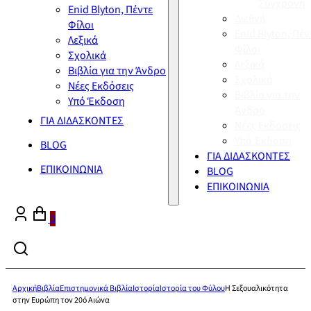
Σύγχρονη
Enid Blyton, Πέντε
Διεθνή
Φίλοι
Enid Blyton, Πέν
Λεξικά
Φίλοι
Σχολικά
Λεξικά
Βιβλία για την Άνδρο
Σχολικά
Νέες Εκδόσεις
Βιβλία για την
Υπό Έκδοση
Άνδρο
ΓΙΑ ΔΙΔΑΣΚΟΝΤΕΣ
Νέες Εκδόσεις
Υπό Έκδοση
BLOG
ΓΙΑ ΔΙΔΑΣΚΟΝΤΕΣ
ΕΠΙΚΟΙΝΩΝΙΑ
BLOG
ΕΠΙΚΟΙΝΩΝΙΑ
0
Αρχική
Βιβλία
Επιστημονικά Βιβλία
Ιστορία
Ιστορία του Φύλου
Η Σεξουαλικότητα
στην Ευρώπη τον 20ό Αιώνα