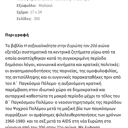
Μαλακό
Εξώφυλλο:
17 x 24
Σχήμα:
350
Σελίδες:
Περιγραφή
Το βιβλίο
Η σεξουαλικότητα στην Ευρώπη τον 20ό αιώνα
εξετάζει συστηματικά τα κεντρικά ζητήματα γύρω από τα
οποία αναπτύχθηκαν κατά τη συγκεκριμένη περίοδο
δημόσιοι λόγοι, κοινωνικά κινήματα και κρατικές πολιτικές:
οι ανασημασιοδοτήσεις της πορνείας, της ομοφυλοφιλίας,
της αντισύλληψης και οι ευγονικές παρακαταθήκες πριν από
τον A΄ Παγκόσμιο Πόλεμο· η αυξανόμενη κρατική
παρέμβαση στον ιδιωτικό χώρο σε δημοκρατικά και
αυταρχικά καθεστώτα τη μακρά περίοδο μέχρι το τέλος του
Β΄ Παγκόσμιου Πολέμου· ο νεοσυντηρητισμός της περιόδου
του Ψυχρού Πολέμου μετά τη μαζική βία των παγκόσμιων
συρράξεων· οι αμφίσημες φιλελευθεροποιήσεις των χρόνων
1960-1980· και το σεξ μετά το AIDS στη νέα Ευρώπη στο
γύρισμα από τον 20ό στον 21ο αιώνα. Με έμφαση