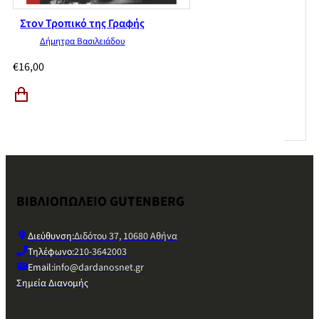
Στον Τροπικό της Γραφής
Δήμητρα Βασιλειάδου
€
16,00
ΒΙΒΛΙΟΠΩΛΕΙΟ GUTENBERG
Διεύθυνση:
Διδότου 37, 10680 Αθήνα
Τηλέφωνο:
210-3642003
Email:
info@dardanosnet.gr
Σημεία Διανομής