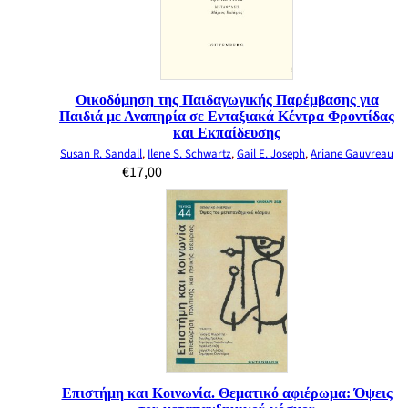
Οικοδόμηση της Παιδαγωγικής Παρέμβασης για
Παιδιά με Αναπηρία σε Ενταξιακά Κέντρα Φροντίδας
και Εκπαίδευσης
Susan R. Sandall
,
Ilene S. Schwartz
,
Gail E. Joseph
,
Ariane Gauvreau
€
17,00
Επιστήμη και Κοινωνία. Θεματικό αφιέρωμα: Όψεις