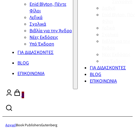
Σύγχρονη
Enid Blyton, Πέντε
Διεθνή
Φίλοι
Enid Blyton, Πέν
Λεξικά
Φίλοι
Σχολικά
Λεξικά
Βιβλία για την Άνδρο
Σχολικά
Νέες Εκδόσεις
Βιβλία για την
Υπό Έκδοση
Άνδρο
ΓΙΑ ΔΙΔΑΣΚΟΝΤΕΣ
Νέες Εκδόσεις
Υπό Έκδοση
BLOG
ΓΙΑ ΔΙΔΑΣΚΟΝΤΕΣ
ΕΠΙΚΟΙΝΩΝΙΑ
BLOG
ΕΠΙΚΟΙΝΩΝΙΑ
0
Αρχική
Book Publishers
Gutenberg