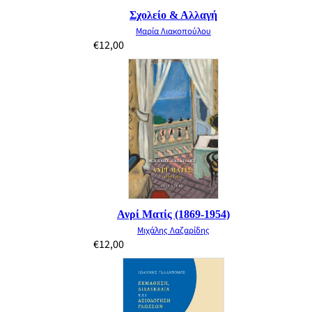
Σχολείο & Αλλαγή
Μαρία Λιακοπούλου
€
12,00
Ανρί Ματίς (1869-1954)
Μιχάλης Λαζαρίδης
€
12,00