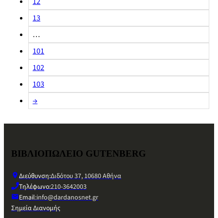
12
13
…
101
102
103
→
ΒΙΒΛΙΟΠΩΛΕΙΟ GUTENBERG
Διεύθυνση:
Διδότου 37, 10680 Αθήνα
Τηλέφωνο:
210-3642003
Email:
info@dardanosnet.gr
Σημεία Διανομής