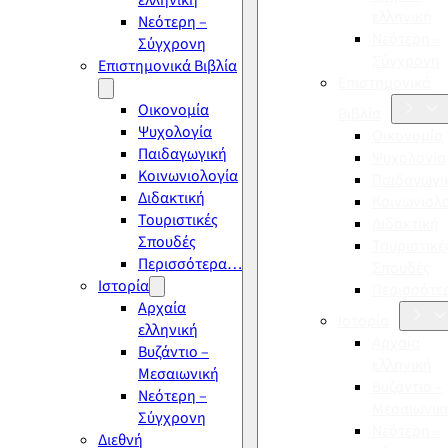
ελληνική
ελληνική
Νεότερη –
Νεότερη –
Σύγχρονη
Σύγχρονη
Επιστημονικά Βιβλία
Επιστημονικά
Οικονομία
Βιβλία
Ψυχολογία
Οικονομία
Παιδαγωγική
Ψυχολογία
Κοινωνιολογία
Παιδαγωγι
Διδακτική
Κοινωνιολ
Τουριστικές
Διδακτική
Σπουδές
Τουριστικέ
Περισσότερα…
Σπουδές
Ιστορία
Περισσότ
Αρχαία
Ιστορία
ελληνική
Αρχαία
Βυζάντιο –
ελληνική
Μεσαιωνική
Βυζάντιο –
Νεότερη –
Μεσαιωνικ
Σύγχρονη
Νεότερη –
Διεθνή