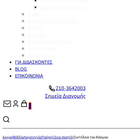
Βυζάντιο – Μεσαιωνική
Νεότερη – Σύγχρονη
Διεθνή
Enid Blyton, Πέντε Φίλοι
Λεξικά
Σχολικά
Βιβλία για την Άνδρο
Νέες Εκδόσεις
Υπό Έκδοση
ΓΙΑ ΔΙΔΑΣΚΟΝΤΕΣ
BLOG
ΕΠΙΚΟΙΝΩΝΙΑ
210-3642003
Σημεία Διανομής
0
Αρχική
Βιβλία
Λογοτεχνία
Ποίηση
Ξένοι ποιητές
Συντέλεια του Κόσμου