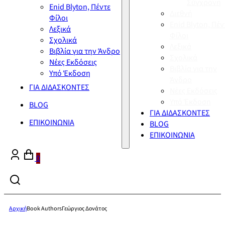
Σύγχρονη
Enid Blyton, Πέντε
Διεθνή
Φίλοι
Enid Blyton, Πέν
Λεξικά
Φίλοι
Σχολικά
Λεξικά
Βιβλία για την Άνδρο
Σχολικά
Νέες Εκδόσεις
Βιβλία για την
Υπό Έκδοση
Άνδρο
ΓΙΑ ΔΙΔΑΣΚΟΝΤΕΣ
Νέες Εκδόσεις
Υπό Έκδοση
BLOG
ΓΙΑ ΔΙΔΑΣΚΟΝΤΕΣ
ΕΠΙΚΟΙΝΩΝΙΑ
BLOG
ΕΠΙΚΟΙΝΩΝΙΑ
0
Αρχική
Book Authors
Γεώργιος Δονάτος