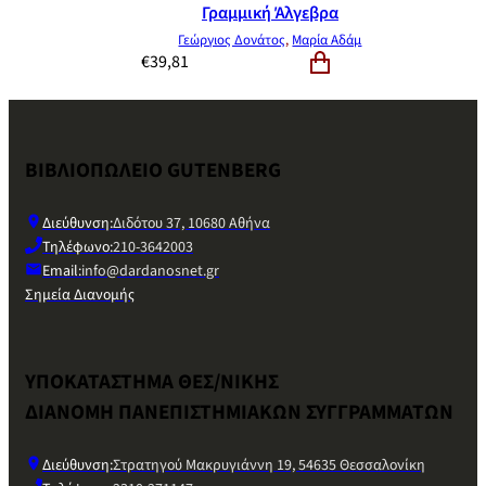
Γραμμική Άλγεβρα
Γεώργιος Δονάτος
,
Μαρία Αδάμ
€
39,81
ΒΙΒΛΙΟΠΩΛΕΙΟ GUTENBERG
Διεύθυνση:
Διδότου 37, 10680 Αθήνα
Τηλέφωνο:
210-3642003
Email:
info@dardanosnet.gr
Σημεία Διανομής
ΥΠΟΚΑΤΑΣΤΗΜΑ ΘΕΣ/ΝΙΚΗΣ
ΔΙΑΝΟΜΗ ΠΑΝΕΠΙΣΤΗΜΙΑΚΩΝ ΣΥΓΓΡΑΜΜΑΤΩΝ
Διεύθυνση:
Στρατηγού Μακρυγιάννη 19, 54635 Θεσσαλονίκη