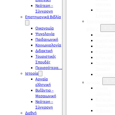
ελληνική
ελληνική
Νεότερη –
Νεότερη –
Σύγχρονη
Σύγχρονη
Επιστημονικά Βιβλία
Επιστημονικά
Οικονομία
Βιβλία
Ψυχολογία
Οικονομία
Παιδαγωγική
Ψυχολογία
Κοινωνιολογία
Παιδαγωγι
Διδακτική
Κοινωνιολ
Τουριστικές
Διδακτική
Σπουδές
Τουριστικέ
Περισσότερα…
Σπουδές
Ιστορία
Περισσότ
Αρχαία
Ιστορία
ελληνική
Αρχαία
Βυζάντιο –
ελληνική
Μεσαιωνική
Βυζάντιο –
Νεότερη –
Μεσαιωνικ
Σύγχρονη
Νεότερη –
Διεθνή