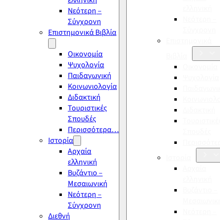
ελληνική
ελληνική
Νεότερη –
Νεότερη –
Σύγχρονη
Σύγχρονη
Επιστημονικά Βιβλία
Επιστημονικά
Οικονομία
Βιβλία
Ψυχολογία
Οικονομία
Παιδαγωγική
Ψυχολογία
Κοινωνιολογία
Παιδαγωγι
Διδακτική
Κοινωνιολ
Τουριστικές
Διδακτική
Σπουδές
Τουριστικέ
Περισσότερα…
Σπουδές
Ιστορία
Περισσότ
Αρχαία
Ιστορία
ελληνική
Αρχαία
Βυζάντιο –
ελληνική
Μεσαιωνική
Βυζάντιο –
Νεότερη –
Μεσαιωνικ
Σύγχρονη
Νεότερη –
Διεθνή