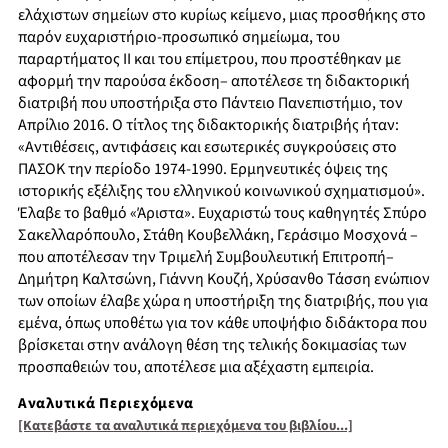
ελάχιστων σημείων στο κυρίως κείμενο, μιας προσθήκης στο
παρόν ευχαριστήριο-προσωπικό σημείωμα, του
παραρτήματος ΙΙ και του επίμετρου, που προστέθηκαν με
αφορμή την παρούσα έκδοση– αποτέλεσε τη διδακτορική
διατριβή που υποστήριξα στο Πάντειο Πανεπιστήμιο, τον
Απρίλιο 2016. Ο τίτλος της διδακτορικής διατριβής ήταν:
«Αντιθέσεις, αντιφάσεις και εσωτερικές συγκρούσεις στο
ΠΑΣΟΚ την περίοδο 1974-1990. Ερμηνευτικές όψεις της
ιστορικής εξέλιξης του ελληνικού κοινωνικού σχηματισμού».
Έλαβε το βαθμό «Άριστα». Ευχαριστώ τους καθηγητές Σπύρο
Σακελλαρόπουλο, Στάθη Κουβελλάκη, Γεράσιμο Μοσχονά –
που αποτέλεσαν την Τριμελή Συμβουλευτική Επιτροπή–
Δημήτρη Καλτσώνη, Γιάννη Κουζή, Χρύσανθο Τάσση ενώπιον
των οποίων έλαβε χώρα η υποστήριξη της διατριβής, που για
εμένα, όπως υποθέτω για τον κάθε υποψήφιο διδάκτορα που
βρίσκεται στην ανάλογη θέση της τελικής δοκιμασίας των
προσπαθειών του, αποτέλεσε μια αξέχαστη εμπειρία.
Αναλυτικά Περιεχόμενα
[Κατεβάστε τα αναλυτικά περιεχόμενα του βιβλίου...]