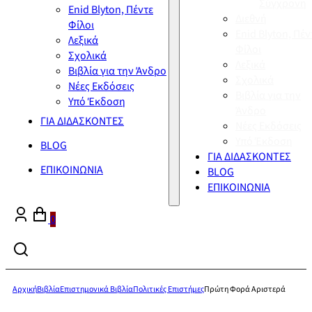
Σύγχρονη
Enid Blyton, Πέντε
Διεθνή
Φίλοι
Enid Blyton, Πέν
Λεξικά
Φίλοι
Σχολικά
Λεξικά
Βιβλία για την Άνδρο
Σχολικά
Νέες Εκδόσεις
Βιβλία για την
Υπό Έκδοση
Άνδρο
ΓΙΑ ΔΙΔΑΣΚΟΝΤΕΣ
Νέες Εκδόσεις
Υπό Έκδοση
BLOG
ΓΙΑ ΔΙΔΑΣΚΟΝΤΕΣ
ΕΠΙΚΟΙΝΩΝΙΑ
BLOG
ΕΠΙΚΟΙΝΩΝΙΑ
0
Αρχική
Βιβλία
Επιστημονικά Βιβλία
Πολιτικές Επιστήμες
Πρώτη Φορά Αριστερά