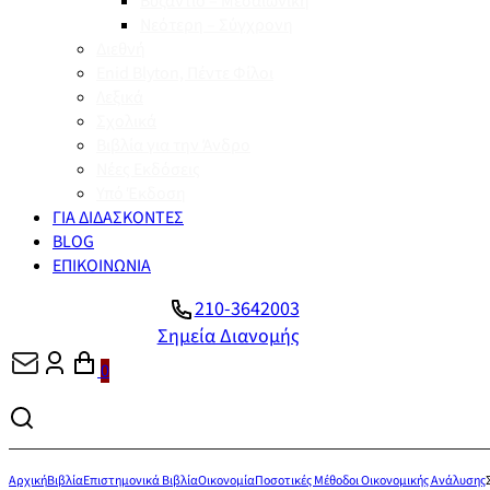
Βυζάντιο – Μεσαιωνική
Νεότερη – Σύγχρονη
Διεθνή
Enid Blyton, Πέντε Φίλοι
Λεξικά
Σχολικά
Βιβλία για την Άνδρο
Νέες Εκδόσεις
Υπό Έκδοση
ΓΙΑ ΔΙΔΑΣΚΟΝΤΕΣ
BLOG
ΕΠΙΚΟΙΝΩΝΙΑ
210-3642003
Σημεία Διανομής
0
Αρχική
Βιβλία
Επιστημονικά Βιβλία
Οικονομία
Ποσοτικές Μέθοδοι Οικονομικής Ανάλυσης