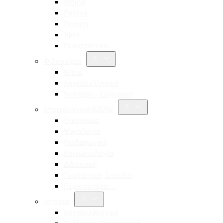
Aldina
Pessoa
Ποίηση
Ίψεν
Περισσότερα…
Φιλοσοφία
Νίτσε
Αρχαία ελληνική
Νεότερη – Σύγχρονη
Επιστημονικά Βιβλία
Οικονομία
Ψυχολογία
Παιδαγωγική
Κοινωνιολογία
Διδακτική
Τουριστικές Σπουδές
Περισσότερα…
Ιστορία
Αρχαία ελληνική