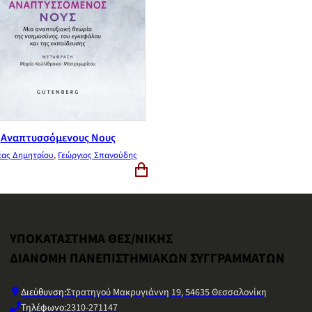
Αναπτυσσόμενους Νους
έας Δημητρίου
,
Γεώργιος Σπανούδης
ΥΠΟΚΑΤΑΣΤΗΜΑ ΘΕΣ/ΝΙΚΗΣ
ΔΙΑΝΟΜΗ ΠΑΝΕΠΙΣΤΗΜΙΑΚΩΝ ΣΥΓΓΡΑΜΜΑΤΩΝ
Διεύθυνση:
Στρατηγού Μακρυγιάννη 19, 54635 Θεσσαλονίκη
Τηλέφωνο:
2310-271147