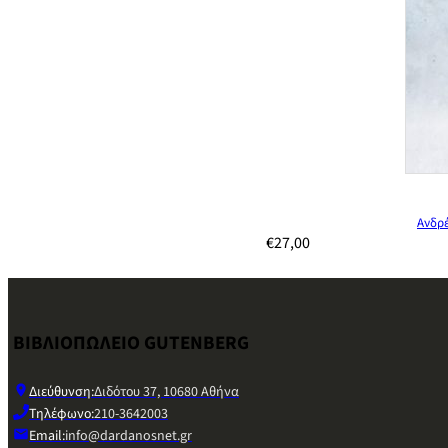
Ανδρ
€
27,00
ΒΙΒΛΙΟΠΩΛΕΙΟ GUTENBERG
Διεύθυνση:
Διδότου 37, 10680 Αθήνα
Τηλέφωνο:
210-3642003
Email:
info@dardanosnet.gr