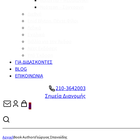
Βυζάντιο – Μεσαιωνική
Νεότερη – Σύγχρονη
Διεθνή
Enid Blyton, Πέντε Φίλοι
Λεξικά
Σχολικά
Βιβλία για την Άνδρο
Νέες Εκδόσεις
Υπό Έκδοση
ΓΙΑ ΔΙΔΑΣΚΟΝΤΕΣ
BLOG
ΕΠΙΚΟΙΝΩΝΙΑ
210-3642003
Σημεία Διανομής
0
Αρχική
Book Authors
Γεώργιος Σπανούδης