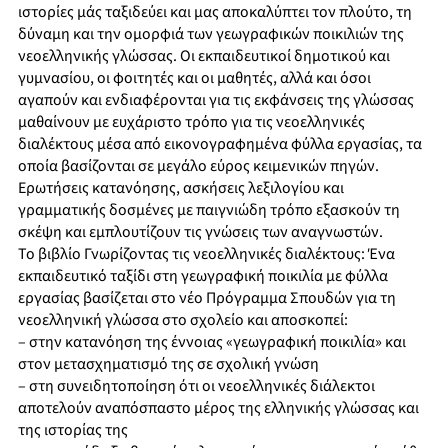
ιστορίες μάς ταξιδεύει και μας αποκαλύπτει τον πλούτο, τη
δύναμη και την ομορφιά των γεωγραφικών ποικιλιών της
νεοελληνικής γλώσσας. Οι εκπαιδευτικοί δημοτικού και
γυμνασίου, οι φοιτητές και οι μαθητές, αλλά και όσοι
αγαπούν και ενδιαφέρονται για τις εκφάνσεις της γλώσσας
μαθαίνουν με ευχάριστο τρόπο για τις νεοελληνικές
διαλέκτους μέσα από εικονογραφημένα φύλλα εργασίας, τα
οποία βασίζονται σε μεγάλο εύρος κειμενικών πηγών.
Ερωτήσεις κατανόησης, ασκήσεις λεξιλογίου και
γραμματικής δοσμένες με παιγνιώδη τρόπο εξασκούν τη
σκέψη και εμπλουτίζουν τις γνώσεις των αναγνωστών.
Το βιβλίο Γνωρίζοντας τις νεοελληνικές διαλέκτους: Ένα
εκπαιδευτικό ταξίδι στη γεωγραφική ποικιλία με φύλλα
εργασίας βασίζεται στο νέο Πρόγραμμα Σπουδών για τη
νεοελληνική γλώσσα στο σχολείο και αποσκοπεί:
– στην κατανόηση της έννοιας «γεωγραφική ποικιλία» και
στον μετασχηματισμό της σε σχολική γνώση
– στη συνειδητοποίηση ότι οι νεοελληνικές διάλεκτοι
αποτελούν αναπόσπαστο μέρος της ελληνικής γλώσσας και
της ιστορίας της