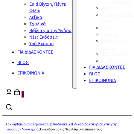
Σύγχρονη
Enid Blyton, Πέντε
Διεθνή
Φίλοι
Enid Blyton, Πέν
Λεξικά
Φίλοι
Σχολικά
Λεξικά
Βιβλία για την Άνδρο
Σχολικά
Νέες Εκδόσεις
Βιβλία για την
Υπό Έκδοση
Άνδρο
ΓΙΑ ΔΙΔΑΣΚΟΝΤΕΣ
Νέες Εκδόσεις
Υπό Έκδοση
BLOG
ΓΙΑ ΔΙΔΑΣΚΟΝΤΕΣ
ΕΠΙΚΟΙΝΩΝΙΑ
BLOG
ΕΠΙΚΟΙΝΩΝΙΑ
0
Αρχική
Βιβλία
Επιστημονικά Βιβλία
Διδακτική
Ειδική Διδακτική
Διδακτική της
Γλώσσας - Λογοτεχνίας
Γνωρίζοντας τις Νεοελληνικές Διαλέκτους