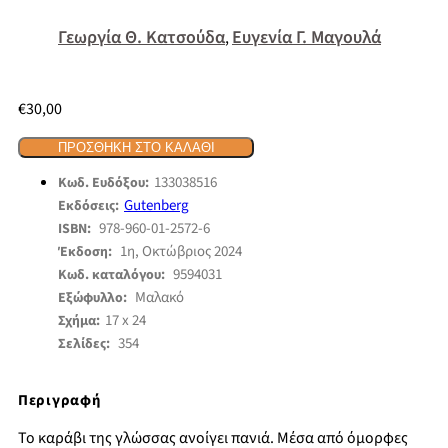
Γεωργία Θ. Κατσούδα
Ευγενία Γ. Μαγουλά
,
€
30,00
ΠΡΟΣΘΉΚΗ ΣΤΟ ΚΑΛΆΘΙ
133038516
Κωδ. Ευδόξου:
Gutenberg
Εκδόσεις:
978-960-01-2572-6
ISBN:
1η, Οκτώβριος 2024
Έκδοση:
9594031
Κωδ. καταλόγου:
Μαλακό
Εξώφυλλο:
17 x 24
Σχήμα:
354
Σελίδες:
Περιγραφή
Το καράβι της γλώσσας ανοίγει πανιά. Μέσα από όμορφες