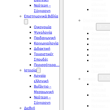
ελληνική
ελληνική
Νεότερη –
Νεότερη –
Σύγχρονη
Σύγχρονη
Επιστημονικά Βιβλία
Επιστημονικά
Οικονομία
Βιβλία
Ψυχολογία
Οικονομία
Παιδαγωγική
Ψυχολογία
Κοινωνιολογία
Παιδαγωγι
Διδακτική
Κοινωνιολ
Τουριστικές
Διδακτική
Σπουδές
Τουριστικέ
Περισσότερα…
Σπουδές
Ιστορία
Περισσότ
Αρχαία
Ιστορία
ελληνική
Αρχαία
Βυζάντιο –
ελληνική
Μεσαιωνική
Βυζάντιο –
Νεότερη –
Μεσαιωνικ
Σύγχρονη
Νεότερη –
Διεθνή