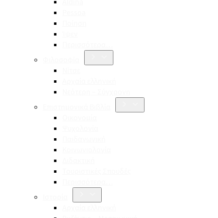
Aldina
Pessoa
Ποίηση
Ίψεν
Περισσότερα…
Φιλοσοφία
Νίτσε
Αρχαία ελληνική
Νεότερη – Σύγχρονη
Επιστημονικά Βιβλία
Οικονομία
Ψυχολογία
Παιδαγωγική
Κοινωνιολογία
Διδακτική
Τουριστικές Σπουδές
Περισσότερα…
Ιστορία
Αρχαία ελληνική