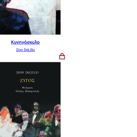
Κυνηγόσκυλο
Don DeLillo