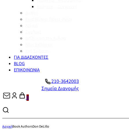
Βυζάντιο – Μεσαιωνική
Νεότερη – Σύγχρονη
Διεθνή
Enid Blyton, Πέντε Φίλοι
Λεξικά
Σχολικά
Βιβλία για την Άνδρο
Νέες Εκδόσεις
Υπό Έκδοση
ΓΙΑ ΔΙΔΑΣΚΟΝΤΕΣ
BLOG
ΕΠΙΚΟΙΝΩΝΙΑ
210-3642003
Σημεία Διανομής
0
Αρχική
Book Authors
Don DeLillo