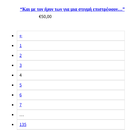
“Και με τον ήχον των για μια στιγμή επιστρέφουν…”
€
50,00
←
1
2
3
4
5
6
7
…
135