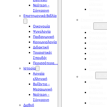
ελληνική
ελληνική
Νεότερη –
Νεότερη –
Σύγχρονη
Σύγχρονη
Επιστημονικά Βιβλία
Επιστημονικά
Οικονομία
Βιβλία
Ψυχολογία
Οικονομία
Παιδαγωγική
Ψυχολογία
Κοινωνιολογία
Παιδαγωγι
Διδακτική
Κοινωνιολ
Τουριστικές
Διδακτική
Σπουδές
Τουριστικέ
Περισσότερα…
Σπουδές
Ιστορία
Περισσότ
Αρχαία
Ιστορία
ελληνική
Αρχαία
Βυζάντιο –
ελληνική
Μεσαιωνική
Βυζάντιο –
Νεότερη –
Μεσαιωνικ
Σύγχρονη
Νεότερη –
Διεθνή