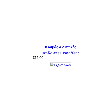
Κοσμάς ο Αιτωλός
Χαράλαμπος Ε. Μαραβέλιας
€
12,00