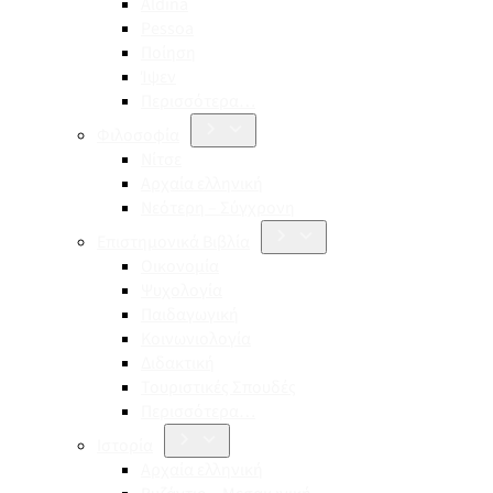
Aldina
Pessoa
Ποίηση
Ίψεν
Περισσότερα…
Φιλοσοφία
Νίτσε
Αρχαία ελληνική
Νεότερη – Σύγχρονη
Επιστημονικά Βιβλία
Οικονομία
Ψυχολογία
Παιδαγωγική
Κοινωνιολογία
Διδακτική
Τουριστικές Σπουδές
Περισσότερα…
Ιστορία
Αρχαία ελληνική