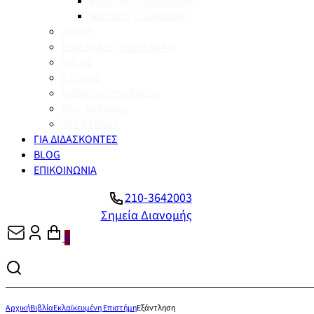
Βυζάντιο – Μεσαιωνική
Νεότερη – Σύγχρονη
Διεθνή
Enid Blyton, Πέντε Φίλοι
Λεξικά
Σχολικά
Βιβλία για την Άνδρο
Νέες Εκδόσεις
Υπό Έκδοση
ΓΙΑ ΔΙΔΑΣΚΟΝΤΕΣ
BLOG
ΕΠΙΚΟΙΝΩΝΙΑ
210-3642003
Σημεία Διανομής
0
Αρχική
Βιβλία
Εκλαϊκευμένη Επιστήμη
Εξάντληση