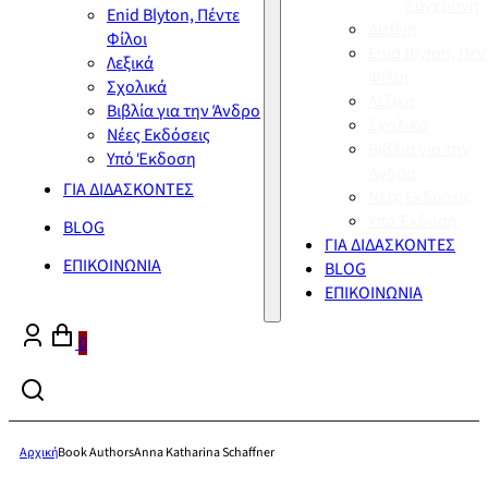
Σύγχρονη
Enid Blyton, Πέντε
Διεθνή
Φίλοι
Enid Blyton, Πέν
Λεξικά
Φίλοι
Σχολικά
Λεξικά
Βιβλία για την Άνδρο
Σχολικά
Νέες Εκδόσεις
Βιβλία για την
Υπό Έκδοση
Άνδρο
ΓΙΑ ΔΙΔΑΣΚΟΝΤΕΣ
Νέες Εκδόσεις
Υπό Έκδοση
BLOG
ΓΙΑ ΔΙΔΑΣΚΟΝΤΕΣ
ΕΠΙΚΟΙΝΩΝΙΑ
BLOG
ΕΠΙΚΟΙΝΩΝΙΑ
0
Αρχική
Book Authors
Anna Katharina Schaffner