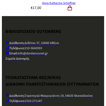
Anna Katharina Schaffner
€
17,00
ΒΙΒΛΙΟΠΩΛΕΙΟ GUTENBERG
Διεύθυνση:
Διδότου 37, 10680 Αθήνα
Τηλέφωνο:
210-3642003
Email:
info@dardanosnet.gr
Σημεία Διανομής
ΥΠΟΚΑΤΑΣΤΗΜΑ ΘΕΣ/ΝΙΚΗΣ
ΔΙΑΝΟΜΗ ΠΑΝΕΠΙΣΤΗΜΙΑΚΩΝ ΣΥΓΓΡΑΜΜΑΤΩΝ
Διεύθυνση:
Στρατηγού Μακρυγιάννη 19, 54635 Θεσσαλονίκη
Τηλέφωνο:
2310-271147