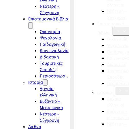
ελληνική
ελληνική
Νεότερη –
Νεότερη –
Σύγχρονη
Σύγχρονη
Επιστημονικά Βιβλία
Επιστημονικά
Οικονομία
Βιβλία
Ψυχολογία
Οικονομία
Παιδαγωγική
Ψυχολογία
Κοινωνιολογία
Παιδαγωγι
Διδακτική
Κοινωνιολ
Τουριστικές
Διδακτική
Σπουδές
Τουριστικέ
Περισσότερα…
Σπουδές
Ιστορία
Περισσότ
Αρχαία
Ιστορία
ελληνική
Αρχαία
Βυζάντιο –
ελληνική
Μεσαιωνική
Βυζάντιο –
Νεότερη –
Μεσαιωνικ
Σύγχρονη
Νεότερη –
Διεθνή