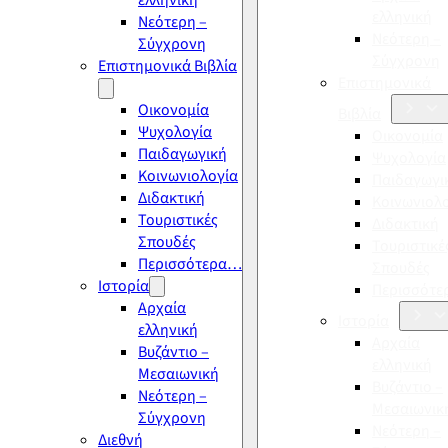
ελληνική
ελληνική
Νεότερη –
Νεότερη –
Σύγχρονη
Σύγχρονη
Επιστημονικά Βιβλία
Επιστημονικά
Οικονομία
Βιβλία
Ψυχολογία
Οικονομία
Παιδαγωγική
Ψυχολογία
Κοινωνιολογία
Παιδαγωγι
Διδακτική
Κοινωνιολ
Τουριστικές
Διδακτική
Σπουδές
Τουριστικέ
Περισσότερα…
Σπουδές
Ιστορία
Περισσότ
Αρχαία
Ιστορία
ελληνική
Αρχαία
Βυζάντιο –
ελληνική
Μεσαιωνική
Βυζάντιο –
Νεότερη –
Μεσαιωνικ
Σύγχρονη
Νεότερη –
Διεθνή