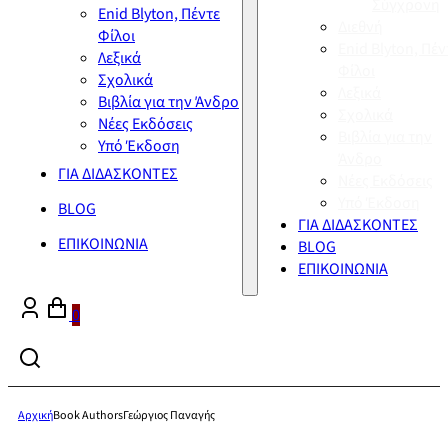
Σύγχρονη
Enid Blyton, Πέντε
Διεθνή
Φίλοι
Enid Blyton, Πέν
Λεξικά
Φίλοι
Σχολικά
Λεξικά
Βιβλία για την Άνδρο
Σχολικά
Νέες Εκδόσεις
Βιβλία για την
Υπό Έκδοση
Άνδρο
ΓΙΑ ΔΙΔΑΣΚΟΝΤΕΣ
Νέες Εκδόσεις
Υπό Έκδοση
BLOG
ΓΙΑ ΔΙΔΑΣΚΟΝΤΕΣ
ΕΠΙΚΟΙΝΩΝΙΑ
BLOG
ΕΠΙΚΟΙΝΩΝΙΑ
0
Αρχική
Book Authors
Γεώργιος Παναγής