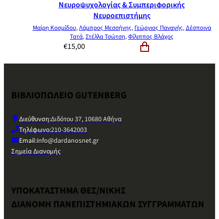
Νευροψυχολογίας & Συμπεριφορικής
Νευροεπιστήμης
Μαίρη Κοσμίδου
,
Λάμπρος Μεσσήνης
,
Γεώργιος Παναγής
,
Δέσποινα
Τατά
,
Στέλλα Τσώτση
,
Φίλιππος Βλάχος
€
15,00
ΒΙΒΛΙΟΠΩΛΕΙΟ GUTENBERG
Διεύθυνση:
Διδότου 37, 10680 Αθήνα
Τηλέφωνο:
210-3642003
Email:
info@dardanosnet.gr
Σημεία Διανομής
ΥΠΟΚΑΤΑΣΤΗΜΑ ΘΕΣ/ΝΙΚΗΣ
ΔΙΑΝΟΜΗ ΠΑΝΕΠΙΣΤΗΜΙΑΚΩΝ ΣΥΓΓΡΑΜΜΑΤΩΝ