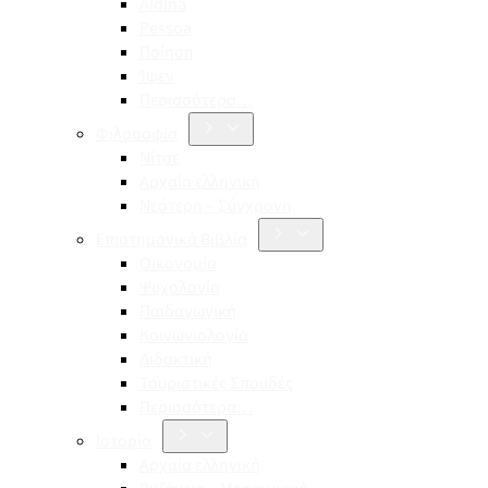
Aldina
Pessoa
Ποίηση
Ίψεν
Περισσότερα…
Φιλοσοφία
Νίτσε
Αρχαία ελληνική
Νεότερη – Σύγχρονη
Επιστημονικά Βιβλία
Οικονομία
Ψυχολογία
Παιδαγωγική
Κοινωνιολογία
Διδακτική
Τουριστικές Σπουδές
Περισσότερα…
Ιστορία
Αρχαία ελληνική