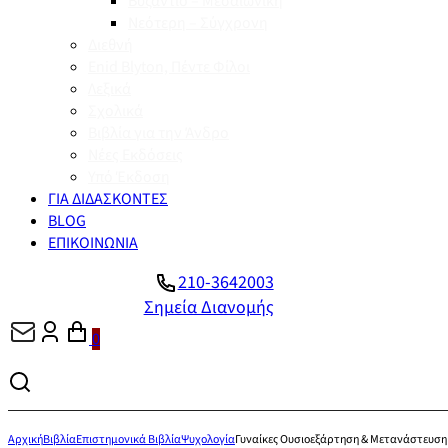
Βυζάντιο – Μεσαιωνική
Νεότερη – Σύγχρονη
Διεθνή
Enid Blyton, Πέντε Φίλοι
Λεξικά
Σχολικά
Βιβλία για την Άνδρο
Νέες Εκδόσεις
Υπό Έκδοση
ΓΙΑ ΔΙΔΑΣΚΟΝΤΕΣ
BLOG
ΕΠΙΚΟΙΝΩΝΙΑ
210-3642003
Σημεία Διανομής
0
Αρχική
Βιβλία
Επιστημονικά Βιβλία
Ψυχολογία
Γυναίκες Ουσιοεξάρτηση & Μετανάστευση