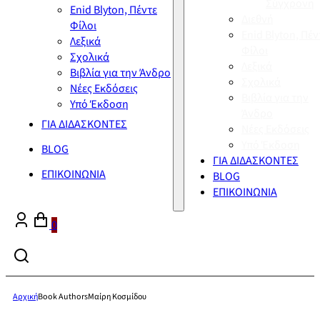
Σύγχρονη
Enid Blyton, Πέντε
Διεθνή
Φίλοι
Enid Blyton, Πέν
Λεξικά
Φίλοι
Σχολικά
Λεξικά
Βιβλία για την Άνδρο
Σχολικά
Νέες Εκδόσεις
Βιβλία για την
Υπό Έκδοση
Άνδρο
ΓΙΑ ΔΙΔΑΣΚΟΝΤΕΣ
Νέες Εκδόσεις
Υπό Έκδοση
BLOG
ΓΙΑ ΔΙΔΑΣΚΟΝΤΕΣ
ΕΠΙΚΟΙΝΩΝΙΑ
BLOG
ΕΠΙΚΟΙΝΩΝΙΑ
0
Αρχική
Book Authors
Μαίρη Κοσμίδου