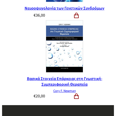
Νευροψυχολογία των Γενετικών Συνδρόμων
€
36,00
Βασικά Στοιχεία Επάρκειας στη Γνωστική-
Συμπεριφορική Θεραπεία
Cory F. Newman
€
20,00