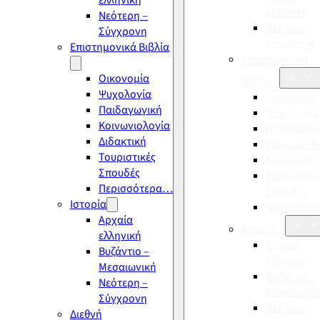
ελληνική
ελληνική
Νεότερη –
Νεότερη –
Σύγχρονη
Σύγχρονη
Επιστημονικά Βιβλία
Επιστημονικά
Οικονομία
Βιβλία
Ψυχολογία
Οικονομία
Παιδαγωγική
Ψυχολογία
Κοινωνιολογία
Παιδαγωγι
Διδακτική
Κοινωνιολ
Τουριστικές
Διδακτική
Σπουδές
Τουριστικέ
Περισσότερα…
Σπουδές
Ιστορία
Περισσότ
Αρχαία
Ιστορία
ελληνική
Αρχαία
Βυζάντιο –
ελληνική
Μεσαιωνική
Βυζάντιο –
Νεότερη –
Μεσαιωνικ
Σύγχρονη
Νεότερη –
Διεθνή