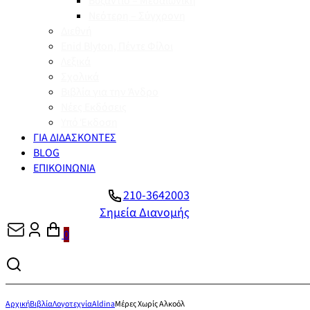
Βυζάντιο – Μεσαιωνική
Νεότερη – Σύγχρονη
Διεθνή
Enid Blyton, Πέντε Φίλοι
Λεξικά
Σχολικά
Βιβλία για την Άνδρο
Νέες Εκδόσεις
Υπό Έκδοση
ΓΙΑ ΔΙΔΑΣΚΟΝΤΕΣ
BLOG
ΕΠΙΚΟΙΝΩΝΙΑ
210-3642003
Σημεία Διανομής
0
Αρχική
Βιβλία
Λογοτεχνία
Aldina
Μέρες Χωρίς Αλκοόλ