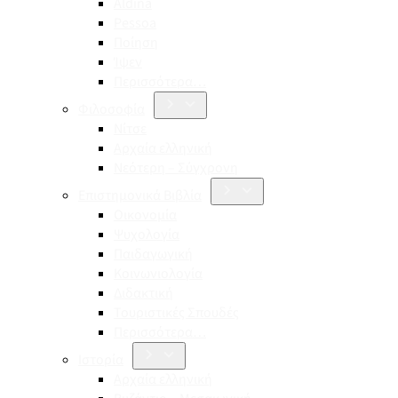
Aldina
Pessoa
Ποίηση
Ίψεν
Περισσότερα…
Φιλοσοφία
Νίτσε
Αρχαία ελληνική
Νεότερη – Σύγχρονη
Επιστημονικά Βιβλία
Οικονομία
Ψυχολογία
Παιδαγωγική
Κοινωνιολογία
Διδακτική
Τουριστικές Σπουδές
Περισσότερα…
Ιστορία
Αρχαία ελληνική