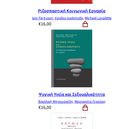
Ριζοσπαστική Κοινωνική Εργασία
Iain Ferguson
,
Vasilios Ioakimidis
,
Michael Lavalette
€
16,00
Ψυχική Υγεία και Σεξουαλικότητα
Βασιλική Μπρουσκέλη
,
Μαργαρίτα Γερούκη
€
16,00