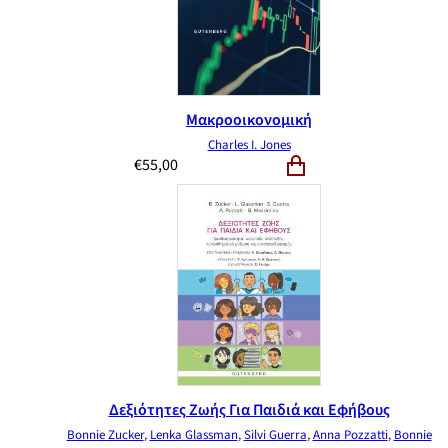
Μακροοικονομική
Charles I. Jones
€
55,00
Δεξιότητες Ζωής Για Παιδιά και Εφήβους
Bonnie Zucker
,
Lenka Glassman
,
Silvi Guerra
,
Anna Pozzatti
,
Bonnie