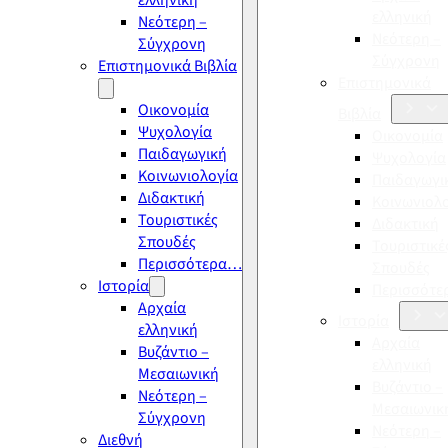
ελληνική
ελληνική
Νεότερη –
Νεότερη –
Σύγχρονη
Σύγχρονη
Επιστημονικά Βιβλία
Επιστημονικά
Οικονομία
Βιβλία
Ψυχολογία
Οικονομία
Παιδαγωγική
Ψυχολογία
Κοινωνιολογία
Παιδαγωγι
Διδακτική
Κοινωνιολ
Τουριστικές
Διδακτική
Σπουδές
Τουριστικέ
Περισσότερα…
Σπουδές
Ιστορία
Περισσότ
Αρχαία
Ιστορία
ελληνική
Αρχαία
Βυζάντιο –
ελληνική
Μεσαιωνική
Βυζάντιο –
Νεότερη –
Μεσαιωνικ
Σύγχρονη
Νεότερη –
Διεθνή