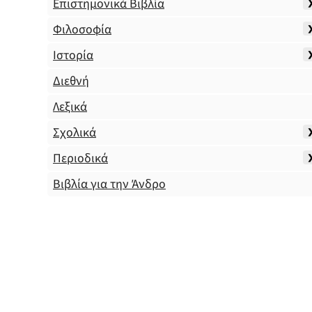
Επιστημονικά Βιβλία
Φιλοσοφία
Ιστορία
Διεθνή
Λεξικά
Σχολικά
Περιοδικά
Βιβλία για την Άνδρο