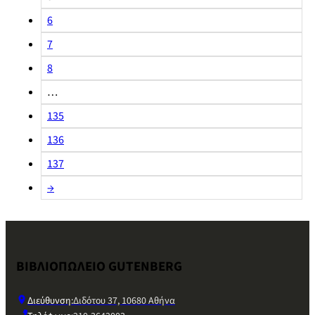
6
7
8
…
135
136
137
→
ΒΙΒΛΙΟΠΩΛΕΙΟ GUTENBERG
Διεύθυνση:
Διδότου 37, 10680 Αθήνα