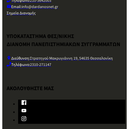
Τηλέφωνο:
210-3642003
Email:
info@dardanosnet.gr
Σημεία Διανομής
ΥΠΟΚΑΤΑΣΤΗΜΑ ΘΕΣ/ΝΙΚΗΣ
ΔΙΑΝΟΜΗ ΠΑΝΕΠΙΣΤΗΜΙΑΚΩΝ ΣΥΓΓΡΑΜΜΑΤΩΝ
Διεύθυνση:
Στρατηγού Μακρυγιάννη 19, 54635 Θεσσαλονίκη
Τηλέφωνο:
2310-271147
ΑΚΟΛΟΥΘΗΣΤΕ ΜΑΣ