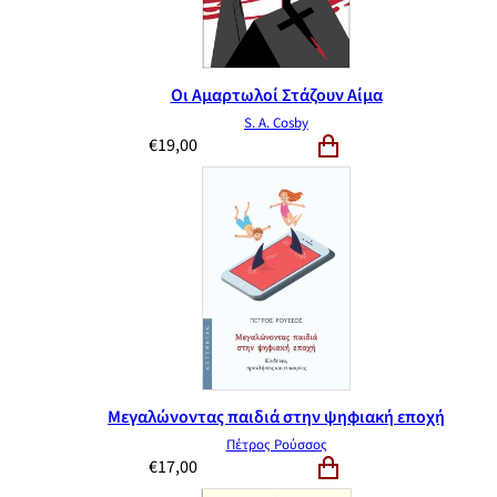
Οι Αμαρτωλοί Στάζουν Αίμα
S. A. Cosby
€
19,00
Μεγαλώνοντας παιδιά στην ψηφιακή εποχή
Πέτρος Ρούσσος
€
17,00