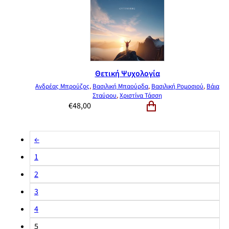
Θετική Ψυχολογία
Ανδρέας Μπρούζος
,
Βασιλική Μπαούρδα
,
Βασιλική Ρομοσιού
,
Βάια
Σταύρου
,
Χριστίνα Τάσση
€
48,00
←
1
2
3
4
5