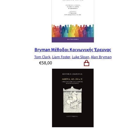
Bryman Μέθοδοι Κοινωνικής Έρευνας
Tom Clark
,
Liam Foster
,
Luke Sloan
,
Alan Bryman
€
58,00