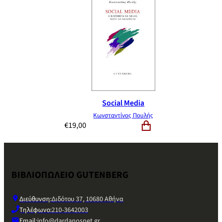
Social Media
Κωνσταντίνος Πουλής
€
19,00
ΒΙΒΛΙΟΠΩΛΕΙΟ GUTENBERG
Διεύθυνση:
Διδότου 37, 10680 Αθήνα
Τηλέφωνο:
210-3642003
Email:
info@dardanosnet.gr