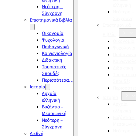
ελληνική
ελληνική
Νεότερη –
Νεότερη –
Σύγχρονη
Σύγχρονη
Επιστημονικά Βιβλία
Επιστημονικά
Οικονομία
Βιβλία
Ψυχολογία
Οικονομία
Παιδαγωγική
Ψυχολογία
Κοινωνιολογία
Παιδαγωγι
Διδακτική
Κοινωνιολ
Τουριστικές
Διδακτική
Σπουδές
Τουριστικέ
Περισσότερα…
Σπουδές
Ιστορία
Περισσότ
Αρχαία
Ιστορία
ελληνική
Αρχαία
Βυζάντιο –
ελληνική
Μεσαιωνική
Βυζάντιο –
Νεότερη –
Μεσαιωνικ
Σύγχρονη
Νεότερη –
Διεθνή