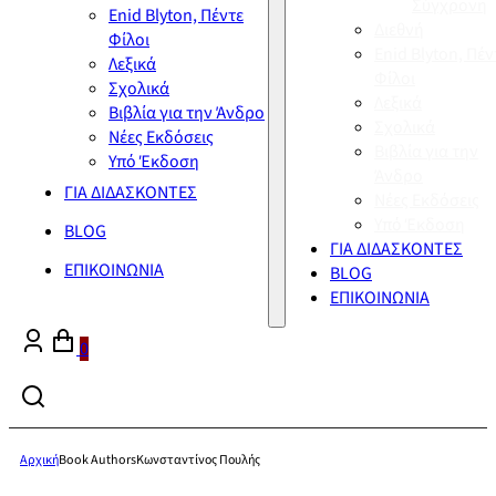
Σύγχρονη
Enid Blyton, Πέντε
Διεθνή
Φίλοι
Enid Blyton, Πέν
Λεξικά
Φίλοι
Σχολικά
Λεξικά
Βιβλία για την Άνδρο
Σχολικά
Νέες Εκδόσεις
Βιβλία για την
Υπό Έκδοση
Άνδρο
ΓΙΑ ΔΙΔΑΣΚΟΝΤΕΣ
Νέες Εκδόσεις
Υπό Έκδοση
BLOG
ΓΙΑ ΔΙΔΑΣΚΟΝΤΕΣ
ΕΠΙΚΟΙΝΩΝΙΑ
BLOG
ΕΠΙΚΟΙΝΩΝΙΑ
0
Αρχική
Book Authors
Κωνσταντίνος Πουλής