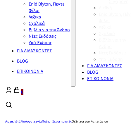
Σύγχρονη
Enid Blyton, Πέντε
Διεθνή
Φίλοι
Enid Blyton, Πέν
Λεξικά
Φίλοι
Σχολικά
Λεξικά
Βιβλία για την Άνδρο
Σχολικά
Νέες Εκδόσεις
Βιβλία για την
Υπό Έκδοση
Άνδρο
ΓΙΑ ΔΙΔΑΣΚΟΝΤΕΣ
Νέες Εκδόσεις
Υπό Έκδοση
BLOG
ΓΙΑ ΔΙΔΑΣΚΟΝΤΕΣ
ΕΠΙΚΟΙΝΩΝΙΑ
BLOG
ΕΠΙΚΟΙΝΩΝΙΑ
0
Αρχική
Βιβλία
Λογοτεχνία
Ποίηση
Ξένοι ποιητές
Οι Στίχοι του Καπετάνιου