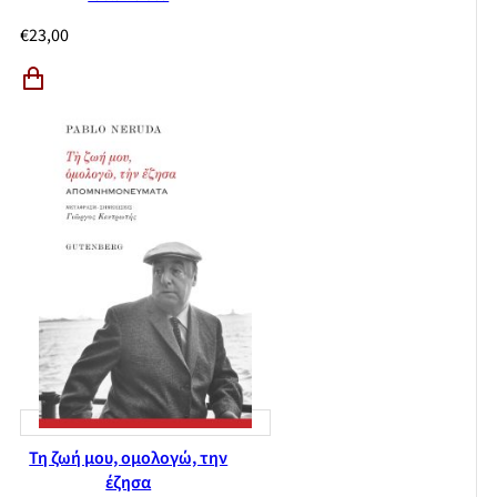
€
23,00
Τη ζωή μου, ομολογώ, την
έζησα