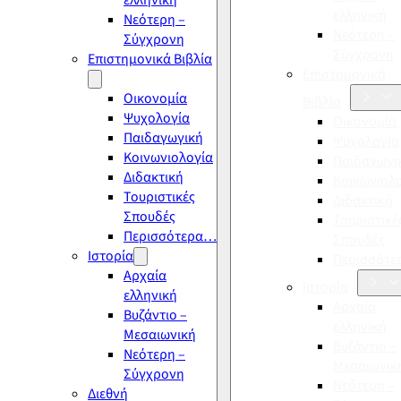
ελληνική
ελληνική
Νεότερη –
Νεότερη –
Σύγχρονη
Σύγχρονη
Επιστημονικά Βιβλία
Επιστημονικά
Οικονομία
Βιβλία
Ψυχολογία
Οικονομία
Παιδαγωγική
Ψυχολογία
Κοινωνιολογία
Παιδαγωγι
Διδακτική
Κοινωνιολ
Τουριστικές
Διδακτική
Σπουδές
Τουριστικέ
Περισσότερα…
Σπουδές
Ιστορία
Περισσότ
Αρχαία
Ιστορία
ελληνική
Αρχαία
Βυζάντιο –
ελληνική
Μεσαιωνική
Βυζάντιο –
Νεότερη –
Μεσαιωνικ
Σύγχρονη
Νεότερη –
Διεθνή