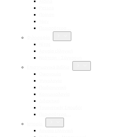
Aldina
Pessoa
Ποίηση
Ίψεν
Περισσότερα…
Φιλοσοφία
Νίτσε
Αρχαία ελληνική
Νεότερη – Σύγχρονη
Επιστημονικά Βιβλία
Οικονομία
Ψυχολογία
Παιδαγωγική
Κοινωνιολογία
Διδακτική
Τουριστικές Σπουδές
Περισσότερα…
Ιστορία
Αρχαία ελληνική