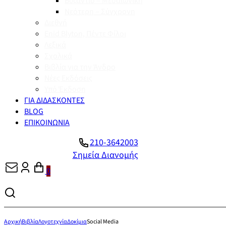
Βυζάντιο – Μεσαιωνική
Νεότερη – Σύγχρονη
Διεθνή
Enid Blyton, Πέντε Φίλοι
Λεξικά
Σχολικά
Βιβλία για την Άνδρο
Νέες Εκδόσεις
Υπό Έκδοση
ΓΙΑ ΔΙΔΑΣΚΟΝΤΕΣ
BLOG
ΕΠΙΚΟΙΝΩΝΙΑ
210-3642003
Σημεία Διανομής
0
Αρχική
Βιβλία
Λογοτεχνία
Δοκίμια
Social Media