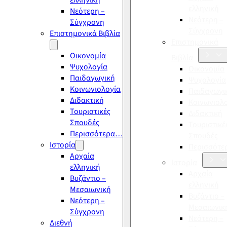
ελληνική
ελληνική
Νεότερη –
Νεότερη –
Σύγχρονη
Σύγχρονη
Επιστημονικά Βιβλία
Επιστημονικά
Οικονομία
Βιβλία
Ψυχολογία
Οικονομία
Παιδαγωγική
Ψυχολογία
Κοινωνιολογία
Παιδαγωγι
Διδακτική
Κοινωνιολ
Τουριστικές
Διδακτική
Σπουδές
Τουριστικέ
Περισσότερα…
Σπουδές
Ιστορία
Περισσότ
Αρχαία
Ιστορία
ελληνική
Αρχαία
Βυζάντιο –
ελληνική
Μεσαιωνική
Βυζάντιο –
Νεότερη –
Μεσαιωνικ
Σύγχρονη
Νεότερη –
Διεθνή