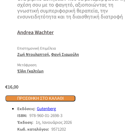
σχέση σου με το φαγητό, αξιοποιώντας τη
γνωστική συμπεριφορική θεραπεία, την
ενσυνειδητότητα και τη διαισθητική διατροφή
Andrea Wachter
Επιστημονική Επιμέλεια
,
Ζωή Ντουλαπτσή
Φανή Σιαμούλη
Μετάφραση
Έλλη Γκαλτέμη
€
16,00
ΠΡΟΣΘΉΚΗ ΣΤΟ ΚΑΛΆΘΙ
Gutenberg
Εκδόσεις:
978-960-01-2698-3
ISBN:
1η, Ιανουάριος 2026
Έκδοση:
9571202
Κωδ. καταλόγου: