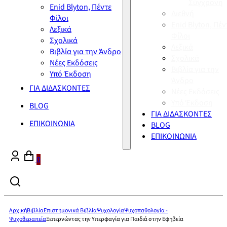
Σύγχρονη
Enid Blyton, Πέντε
Διεθνή
Φίλοι
Enid Blyton, Πέν
Λεξικά
Φίλοι
Σχολικά
Λεξικά
Βιβλία για την Άνδρο
Σχολικά
Νέες Εκδόσεις
Βιβλία για την
Υπό Έκδοση
Άνδρο
ΓΙΑ ΔΙΔΑΣΚΟΝΤΕΣ
Νέες Εκδόσεις
Υπό Έκδοση
BLOG
ΓΙΑ ΔΙΔΑΣΚΟΝΤΕΣ
ΕΠΙΚΟΙΝΩΝΙΑ
BLOG
ΕΠΙΚΟΙΝΩΝΙΑ
0
Αρχική
Βιβλία
Επιστημονικά Βιβλία
Ψυχολογία
Ψυχοπαθολογία -
Ψυχοθεραπεία
Ξεπερνώντας την Υπερφαγία για Παιδιά στην Εφηβεία