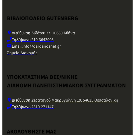
ΒΙΒΛΙΟΠΩΛΕΙΟ GUTENBERG
Διεύθυνση:
Διδότου 37, 10680 Αθήνα
Τηλέφωνο:
210-3642003
Email:
info@dardanosnet.gr
Σημεία Διανομής
ΥΠΟΚΑΤΑΣΤΗΜΑ ΘΕΣ/ΝΙΚΗΣ
ΔΙΑΝΟΜΗ ΠΑΝΕΠΙΣΤΗΜΙΑΚΩΝ ΣΥΓΓΡΑΜΜΑΤΩΝ
Διεύθυνση:
Στρατηγού Μακρυγιάννη 19, 54635 Θεσσαλονίκη
Τηλέφωνο:
2310-271147
ΑΚΟΛΟΥΘΗΣΤΕ ΜΑΣ