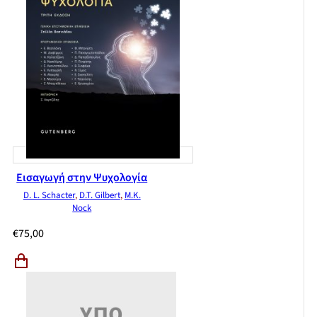
Εισαγωγή στην Ψυχολογία
D. L. Schacter
,
D.T. Gilbert
,
M.K.
Nock
€
75,00