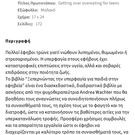
Getting over overeating for teens
Τίτλος Πρωτοτύπου:
Μαλακό
Εξώφυλλο:
17 x 24
Σχήμα:
172
Σελίδες:
Περιγραφή
Πολλοί έφηβοι τρώνε γιατί νιώθουν λυπημένοι, θυμωμένοι ή
στρεσαρισμένοι. Η υπερφαγία στους εφήβους έχει
καταστροφικές επιπτώσεις στην υγεία, αλλά και σοβαρές
επιδράσεις στην ποιότητα ζωής.
Το βιβλίο “Ξεπερνώντας την υπερφαγία για παιδιά στην
εφηβεία” είναι ένα διασκεδαστικό, διαδραστικό βιβλίο με
ασκήσεις από την ψυχοθεραπεύτρια Andrea Wachter που θα
βοηθήσει τους αναγνώστες να συνειδητοποιήσουν πλήρως
τα συναισθήματά τους, τη σχέση τους με το φαγητό και τη
διατροφή, ώστε να κατανοήσουν τις βαθύτερες αιτίες για την
υπερκατανάλωση τροφής. Προσφέρει χρήσιμες συμβουλές
και τα απαραίτητα εργαλεία ώστε οι έφηβοι να
διαχειρίζονται με καλύτερο τρόπο τα συναισθήματά τους, να