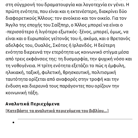
στη σύγχρονή του δραματουργία και λογοτεχνία εν γένει. Η
πρώτη ενότητα, που είναι και η εκτενέστερη, διακρίνει δύο
διαφορετικούς Άλλους: τον ανοίκειο και τον οικείο. Για τον
Άγγλο της εποχής του Σαίξπηρ, ο Άλλος μπορεί να είναι ο
-περισσότερο ή λιγότερο εξωτικός- ξένος, μπορεί, όμως, να
είναι και ο Ευρωπαίος γείτονάς του ή, ακόμα, και ο Βρετανός
αδελφός του, Ουαλός, Σκότος ή Ιρλανδός. Η δεύτερη
ενότητα διερευνά την ετερότητα ως κοινωνικό στίγμα μέσα
από τρεις εκφάνσεις της: τη δυσμορφία, την ψυχική νόσο και
τη νοθογένεια. Η τρίτη ενότητα εξετάζει το πώς η έμφυλη,
ηλικιακή, ταξική, φυλετική, θρησκευτική, πολιτισμική
ταυτότητα ορίζεται από αναφορές στην τροφή και την
ένδυση και διερευνά τους παράγοντες που ορίζουν την
κοινωνική τάξη.
Αναλυτικά Περιεχόμενα
[Κατεβάστε τα αναλυτικά περιεχόμενα του βιβλίου...]