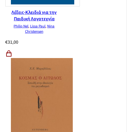
Λέξεις-Κλειδιά για την
Παιδική Λογοτεχνία
Philip Nel
,
Lissa Paul
,
Nina
Christensen
€
31,00