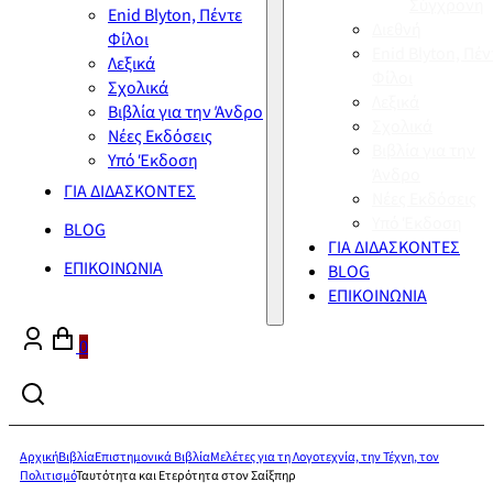
Σύγχρονη
Enid Blyton, Πέντε
Διεθνή
Φίλοι
Enid Blyton, Πέν
Λεξικά
Φίλοι
Σχολικά
Λεξικά
Βιβλία για την Άνδρο
Σχολικά
Νέες Εκδόσεις
Βιβλία για την
Υπό Έκδοση
Άνδρο
ΓΙΑ ΔΙΔΑΣΚΟΝΤΕΣ
Νέες Εκδόσεις
Υπό Έκδοση
BLOG
ΓΙΑ ΔΙΔΑΣΚΟΝΤΕΣ
ΕΠΙΚΟΙΝΩΝΙΑ
BLOG
ΕΠΙΚΟΙΝΩΝΙΑ
0
Αρχική
Βιβλία
Επιστημονικά Βιβλία
Μελέτες για τη Λογοτεχνία, την Τέχνη, τον
Πολιτισμό
Ταυτότητα και Ετερότητα στον Σαίξπηρ