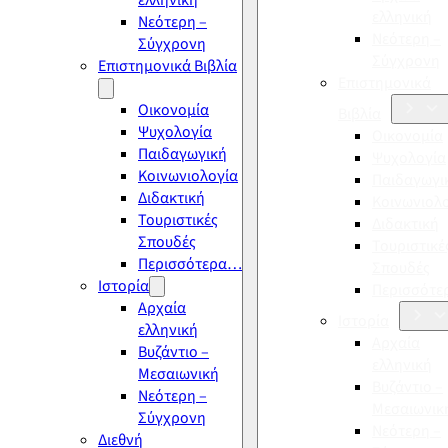
ελληνική
ελληνική
Νεότερη –
Νεότερη –
Σύγχρονη
Σύγχρονη
Επιστημονικά Βιβλία
Επιστημονικά
Οικονομία
Βιβλία
Ψυχολογία
Οικονομία
Παιδαγωγική
Ψυχολογία
Κοινωνιολογία
Παιδαγωγι
Διδακτική
Κοινωνιολ
Τουριστικές
Διδακτική
Σπουδές
Τουριστικέ
Περισσότερα…
Σπουδές
Ιστορία
Περισσότ
Αρχαία
Ιστορία
ελληνική
Αρχαία
Βυζάντιο –
ελληνική
Μεσαιωνική
Βυζάντιο –
Νεότερη –
Μεσαιωνικ
Σύγχρονη
Νεότερη –
Διεθνή