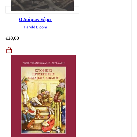
Ο Δαίμων Ξέρει
Harold Bloom
€
30,00