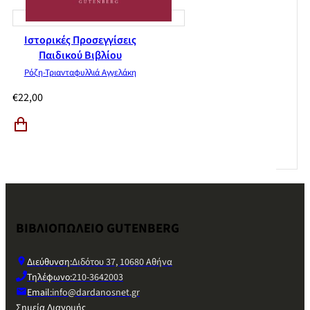
Ιστορικές Προσεγγίσεις
Παιδικού Βιβλίου
Ρόζη-Τριανταφυλλιά Αγγελάκη
€
22,00
ΒΙΒΛΙΟΠΩΛΕΙΟ GUTENBERG
Διεύθυνση:
Διδότου 37, 10680 Αθήνα
Τηλέφωνο:
210-3642003
Email:
info@dardanosnet.gr
Σημεία Διανομής