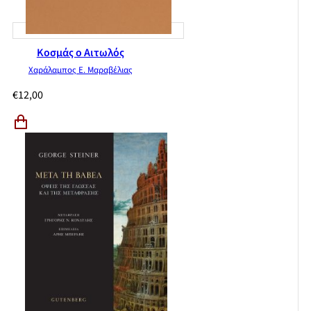
Κοσμάς ο Αιτωλός
Χαράλαμπος Ε. Μαραβέλιας
€
12,00