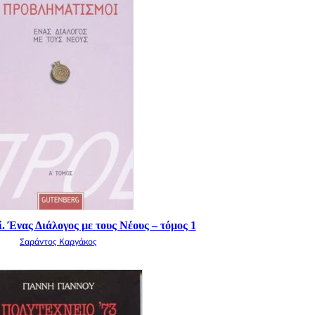
 Ένας Διάλογος με τους Νέους – τόμος 1
Σαράντος Καργάκος