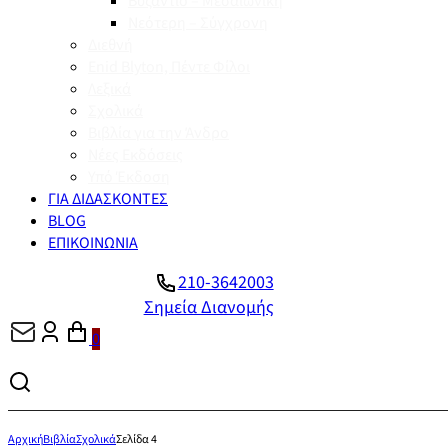
Βυζάντιο – Μεσαιωνική
Νεότερη – Σύγχρονη
Διεθνή
Enid Blyton, Πέντε Φίλοι
Λεξικά
Σχολικά
Βιβλία για την Άνδρο
Νέες Εκδόσεις
Υπό Έκδοση
ΓΙΑ ΔΙΔΑΣΚΟΝΤΕΣ
BLOG
ΕΠΙΚΟΙΝΩΝΙΑ
210-3642003
Σημεία Διανομής
0
Αρχική
Βιβλία
Σχολικά
Σελίδα 4