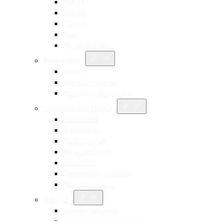
Aldina
Pessoa
Ποίηση
Ίψεν
Περισσότερα…
Φιλοσοφία
Νίτσε
Αρχαία ελληνική
Νεότερη – Σύγχρονη
Επιστημονικά Βιβλία
Οικονομία
Ψυχολογία
Παιδαγωγική
Κοινωνιολογία
Διδακτική
Τουριστικές Σπουδές
Περισσότερα…
Ιστορία
Αρχαία ελληνική