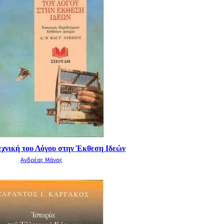
εχνική του Λόγου στην Έκθεση Ιδεών
Ανδρέας Μάνος