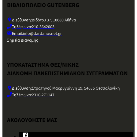
ΒΙΒΛΙΟΠΩΛΕΙΟ GUTENBERG
Διεύθυνση:
Διδότου 37, 10680 Αθήνα
Τηλέφωνο:
210-3642003
Email:
info@dardanosnet.gr
Σημεία Διανομής
ΥΠΟΚΑΤΑΣΤΗΜΑ ΘΕΣ/ΝΙΚΗΣ
ΔΙΑΝΟΜΗ ΠΑΝΕΠΙΣΤΗΜΙΑΚΩΝ ΣΥΓΓΡΑΜΜΑΤΩΝ
Διεύθυνση:
Στρατηγού Μακρυγιάννη 19, 54635 Θεσσαλονίκη
Τηλέφωνο:
2310-271147
ΑΚΟΛΟΥΘΗΣΤΕ ΜΑΣ