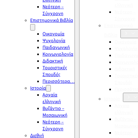
ελληνική
ελληνική
Νεότερη –
Νεότερη –
Σύγχρονη
Σύγχρονη
Επιστημονικά Βιβλία
Επιστημονικά
Οικονομία
Βιβλία
Ψυχολογία
Οικονομία
Παιδαγωγική
Ψυχολογία
Κοινωνιολογία
Παιδαγωγι
Διδακτική
Κοινωνιολ
Τουριστικές
Διδακτική
Σπουδές
Τουριστικέ
Περισσότερα…
Σπουδές
Ιστορία
Περισσότ
Αρχαία
Ιστορία
ελληνική
Αρχαία
Βυζάντιο –
ελληνική
Μεσαιωνική
Βυζάντιο –
Νεότερη –
Μεσαιωνικ
Σύγχρονη
Νεότερη –
Διεθνή