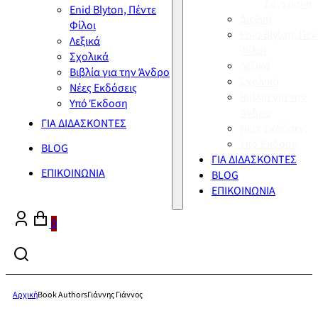
Σύγχρονη
Enid Blyton, Πέντε
Διεθνή
Φίλοι
Enid Blyton, Πέν
Λεξικά
Φίλοι
Σχολικά
Λεξικά
Βιβλία για την Άνδρο
Σχολικά
Νέες Εκδόσεις
Βιβλία για την
Υπό Έκδοση
Άνδρο
ΓΙΑ ΔΙΔΑΣΚΟΝΤΕΣ
Νέες Εκδόσεις
Υπό Έκδοση
BLOG
ΓΙΑ ΔΙΔΑΣΚΟΝΤΕΣ
ΕΠΙΚΟΙΝΩΝΙΑ
BLOG
ΕΠΙΚΟΙΝΩΝΙΑ
0
Αρχική
Book Authors
Γιάννης Γιάννος